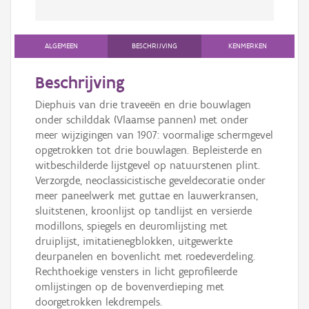
ALGEMEEN
BESCHRIJVING
KENMERKEN
Beschrijving
Diephuis van drie traveeën en drie bouwlagen
onder schilddak (Vlaamse pannen) met onder
meer wijzigingen van 1907: voormalige schermgevel
opgetrokken tot drie bouwlagen. Bepleisterde en
witbeschilderde lijstgevel op natuurstenen plint.
Verzorgde, neoclassicistische geveldecoratie onder
meer paneelwerk met guttae en lauwerkransen,
sluitstenen, kroonlijst op tandlijst en versierde
modillons, spiegels en deuromlijsting met
druiplijst, imitatienegblokken, uitgewerkte
deurpanelen en bovenlicht met roedeverdeling.
Rechthoekige vensters in licht geprofileerde
omlijstingen op de bovenverdieping met
doorgetrokken lekdrempels.