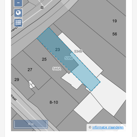
−
Persoon of collectief
Downloads
Hergebruik
Aanmelden
10 m
©
Informatie Vlaanderen