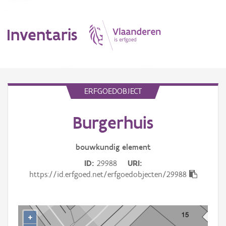
Inventaris
MENU
ERFGOEDOBJECT
Burgerhuis
Erfgoedobject
Aanduidingsobject
bouwkundig
element
ID
29988
URI
Waarneming
https://id.erfgoed.net/erfgoedobjecten/29988
Thema
Gebeurtenis
+