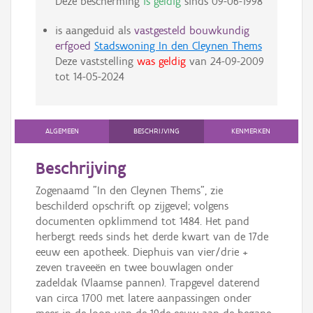
Deze bescherming
is geldig
sinds
09-06-1998
is aangeduid als
vastgesteld bouwkundig
erfgoed
Stadswoning In den Cleynen Thems
Deze vaststelling
was geldig
van
24-09-2009
tot
14-05-2024
ALGEMEEN
BESCHRIJVING
KENMERKEN
Beschrijving
Zogenaamd "In den Cleynen Thems", zie
beschilderd opschrift op zijgevel; volgens
documenten opklimmend tot 1484. Het pand
herbergt reeds sinds het derde kwart van de 17de
eeuw een apotheek. Diephuis van vier/drie +
zeven traveeën en twee bouwlagen onder
zadeldak (Vlaamse pannen). Trapgevel daterend
van circa 1700 met latere aanpassingen onder