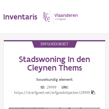
Inventaris
MENU
ERFGOEDOBJECT
Stadswoning In den
Erfgoedobject
Cleynen Thems
Aanduidingsobject
bouwkundig
element
Waarneming
ID
29999
URI
Thema
https://id.erfgoed.net/erfgoedobjecten/29999
Gebeurtenis