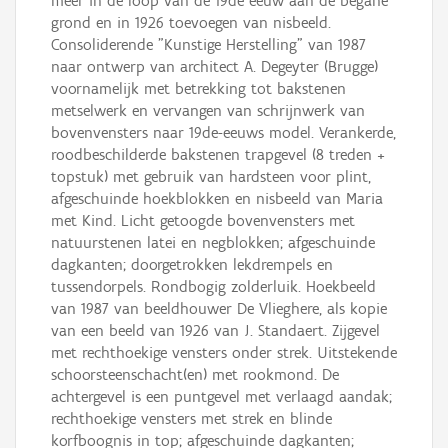
meer in de loop van de 19de eeuw aan de begane
grond en in 1926 toevoegen van nisbeeld.
Consoliderende "Kunstige Herstelling" van 1987
naar ontwerp van architect A. Degeyter (Brugge)
voornamelijk met betrekking tot bakstenen
metselwerk en vervangen van schrijnwerk van
bovenvensters naar 19de-eeuws model. Verankerde,
roodbeschilderde bakstenen trapgevel (8 treden +
topstuk) met gebruik van hardsteen voor plint,
afgeschuinde hoekblokken en nisbeeld van Maria
met Kind. Licht getoogde bovenvensters met
natuurstenen latei en negblokken; afgeschuinde
dagkanten; doorgetrokken lekdrempels en
tussendorpels. Rondbogig zolderluik. Hoekbeeld
van 1987 van beeldhouwer De Vlieghere, als kopie
van een beeld van 1926 van J. Standaert. Zijgevel
met rechthoekige vensters onder strek. Uitstekende
schoorsteenschacht(en) met rookmond. De
achtergevel is een puntgevel met verlaagd aandak;
rechthoekige vensters met strek en blinde
korfboognis in top; afgeschuinde dagkanten;