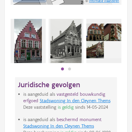
©
Informatie Vlaanderen
Beki
bee
bee
Juridische gevolgen
is aangeduid als
vastgesteld bouwkundig
erfgoed
Stadswoning In den Cleynen Thems
Deze vaststelling
is geldig
sinds
14-05-2024
is aangeduid als
beschermd monument
Stadswoning In den Cleynen Thems