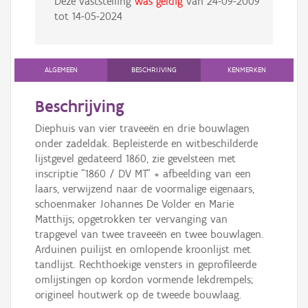
Deze vaststelling
was geldig
van
24-09-2009
tot
14-05-2024
ALGEMEEN
BESCHRIJVING
KENMERKEN
Beschrijving
Diephuis van vier traveeën en drie bouwlagen
onder zadeldak. Bepleisterde en witbeschilderde
lijstgevel gedateerd 1860, zie gevelsteen met
inscriptie "1860 / DV MT" + afbeelding van een
laars, verwijzend naar de voormalige eigenaars,
schoenmaker Johannes De Volder en Marie
Matthijs; opgetrokken ter vervanging van
trapgevel van twee traveeën en twee bouwlagen.
Arduinen puilijst en omlopende kroonlijst met
tandlijst. Rechthoekige vensters in geprofileerde
omlijstingen op kordon vormende lekdrempels;
origineel houtwerk op de tweede bouwlaag.