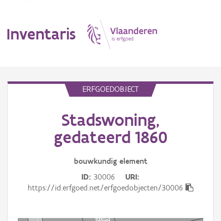
Inventaris
MENU
ERFGOEDOBJECT
Stadswoning,
Erfgoedobject
gedateerd 1860
Aanduidingsobject
bouwkundig
element
Waarneming
ID
30006
URI
Thema
https://id.erfgoed.net/erfgoedobjecten/30006
Gebeurtenis