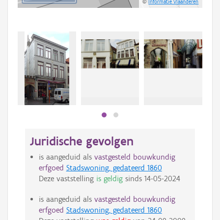
©
Informatie Vlaanderen
Beki
bee
bee
Juridische gevolgen
is aangeduid als
vastgesteld bouwkundig
erfgoed
Stadswoning, gedateerd 1860
Deze vaststelling
is geldig
sinds
14-05-2024
is aangeduid als
vastgesteld bouwkundig
erfgoed
Stadswoning, gedateerd 1860