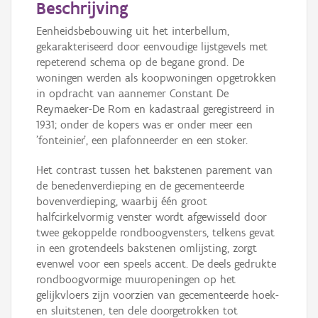
Beschrijving
Eenheidsbebouwing uit het interbellum,
gekarakteriseerd door eenvoudige lijstgevels met
repeterend schema op de begane grond. De
woningen werden als koopwoningen opgetrokken
in opdracht van aannemer Constant De
Reymaeker-De Rom en kadastraal geregistreerd in
1931; onder de kopers was er onder meer een
'fonteinier', een plafonneerder en een stoker.
Het contrast tussen het bakstenen parement van
de benedenverdieping en de gecementeerde
bovenverdieping, waarbij één groot
halfcirkelvormig venster wordt afgewisseld door
twee gekoppelde rondboogvensters, telkens gevat
in een grotendeels bakstenen omlijsting, zorgt
evenwel voor een speels accent. De deels gedrukte
rondboogvormige muuropeningen op het
gelijkvloers zijn voorzien van gecementeerde hoek-
en sluitstenen, ten dele doorgetrokken tot