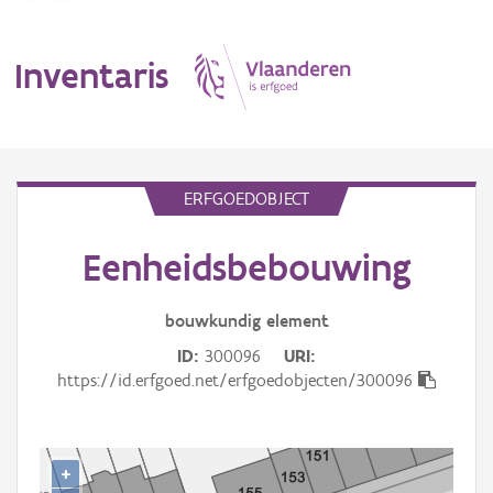
Inventaris
MENU
ERFGOEDOBJECT
Eenheidsbebouwing
Erfgoedobject
Aanduidingsobject
bouwkundig
element
ID
300096
URI
Waarneming
https://id.erfgoed.net/erfgoedobjecten/300096
Thema
Gebeurtenis
+