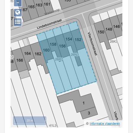
−
Persoon of collectief
Downloads
Hergebruik
Aanmelden
20 m
©
Informatie Vlaanderen