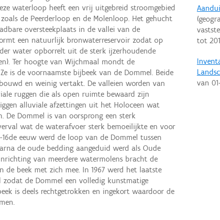
Deze waterloop heeft een vrij uitgebreid stroomgebied
Aandui
es zoals de Peerderloop en de Molenloop. Het gehucht
(geogra
dbare oversteekplaats in de vallei van de
vastste
ormt een natuurlijk bronwaterreservoir zodat op
tot
20
lder water opborrelt uit de sterk ijzerhoudende
Invent
en). Ter hoogte van Wijchmaal mondt de
Landsc
. Ze is de voornaamste bijbeek van de Dommel. Beide
van
01
ebouwd en weinig vertakt. De valleien worden van
viale ruggen die als open ruimte bewaard zijn
iggen alluviale afzettingen uit het Holoceen wat
en. De Dommel is van oorsprong een sterk
verval wat de waterafvoer sterk bemoeilijkte en voor
de-16de eeuw werd de loop van de Dommel tussen
aarna de oude bedding aangeduid werd als Oude
nrichting van meerdere watermolens bracht de
n de beek met zich mee. In 1967 werd het laatste
d zodat de Dommel een volledig kunstmatige
beek is deels rechtgetrokken en ingekort waardoor de
omen.