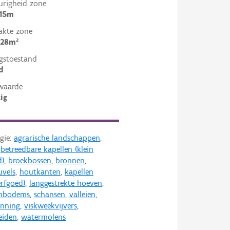
righeid zone
 15m
akte zone
128m²
gstoestand
d
waarde
ig
gie:
agrarische landschappen
,
,
betreedbare kapellen (klein
d)
,
broekbossen
,
bronnen
,
uvels
,
houtkanten
,
kapellen
erfgoed)
,
langgestrekte hoeven
,
enbodems
,
schansen
,
valleien
,
nning
,
viskweekvijvers
,
eiden
,
watermolens