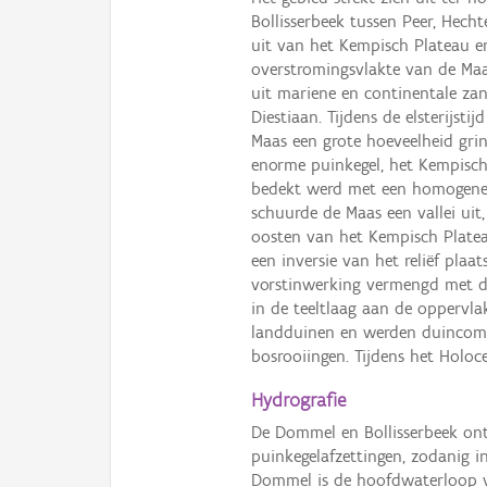
Bollisserbeek tussen Peer, Hecht
uit van het Kempisch Plateau e
overstromingsvlakte van de Maa
uit mariene en continentale zan
Diestiaan. Tijdens de elsterijst
Maas een grote hoeveelheid grin
enorme puinkegel, het Kempisch P
bedekt werd met een homogene 
schuurde de Maas een vallei uit,
oosten van het Kempisch Platea
een inversie van het reliëf plaa
vorstinwerking vermengd met d
in de teeltlaag aan de oppervla
landduinen en werden duincomp
bosrooiingen. Tijdens het Holo
Hydrografie
De Dommel en Bollisserbeek ont
puinkegelafzettingen, zodanig i
Dommel is de hoofdwaterloop v