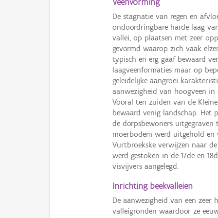
Veenvorming
De stagnatie van regen en afvl
ondoordringbare harde laag van
vallei, op plaatsen met zeer op
gevormd waarop zich vaak elze
typisch en erg gaaf bewaard ve
laagveenformaties maar op bepe
geleidelijke aangroei karakteris
aanwezigheid van hoogveen in ee
Vooral ten zuiden van de Kleine
bewaard venig landschap. Het pl
de dorpsbewoners uitgegraven 
moerbodem werd uitgehold en 
Vurtbroekske verwijzen naar de
werd gestoken in de 17de en 18d
visvijvers aangelegd.
Inrichting beekvalleien
De aanwezigheid van een zeer h
valleigronden waardoor ze eeu