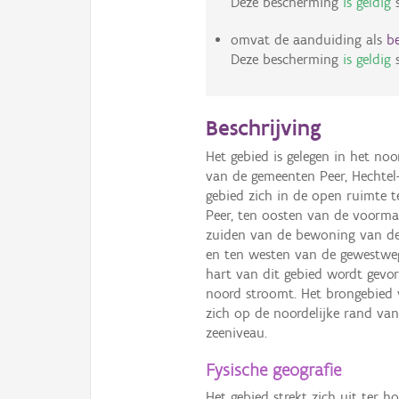
Deze bescherming
is geldig
s
omvat de aanduiding als
b
Deze bescherming
is geldig
s
Beschrijving
Het gebied is gelegen in het no
van de gemeenten Peer, Hechtel-
gebied zich in de open ruimte 
Peer, ten oosten van de voormal
zuiden van de bewoning van de 
en ten westen van de gewestweg 
hart van dit gebied wordt gev
noord stroomt. Het brongebied 
zich op de noordelijke rand v
zeeniveau.
Fysische geografie
Het gebied strekt zich uit ter