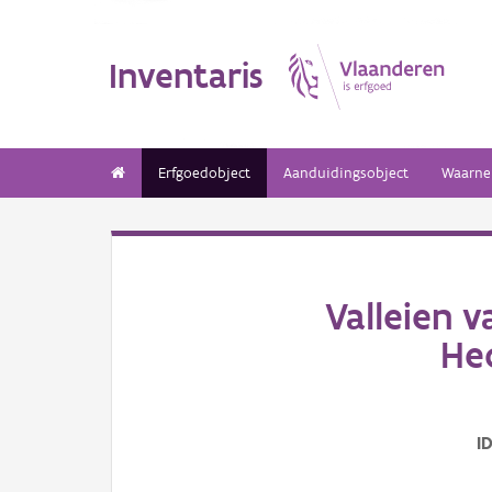
Inventaris
Erfgoedobject
Aanduidingsobject
Waarne
Valleien 
Hec
I