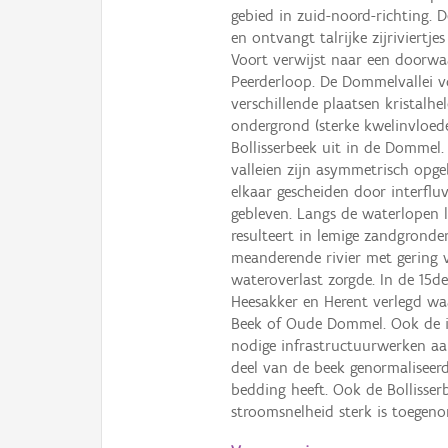
gebied in zuid-noord-richting. 
en ontvangt talrijke zijriviertj
Voort verwijst naar een doorwaa
Peerderloop. De Dommelvallei v
verschillende plaatsen kristalhe
ondergrond (sterke kwelinvloed
Bollisserbeek uit in de Dommel
valleien zijn asymmetrisch opg
elkaar gescheiden door interflu
gebleven. Langs de waterlopen l
resulteert in lemige zandgrond
meanderende rivier met gering 
wateroverlast zorgde. In de 15
Heesakker en Herent verlegd w
Beek of Oude Dommel. Ook de i
nodige infrastructuurwerken aa
deel van de beek genormaliseer
bedding heeft. Ook de Bollisser
stroomsnelheid sterk is toegen