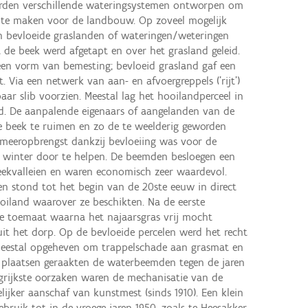
rden verschillende wateringsystemen ontworpen om
 te maken voor de landbouw. Op zoveel mogelijk
en bevloeide graslanden of wateringen/weteringen
 de beek werd afgetapt en over het grasland geleid.
 een vorm van bemesting; bevloeid grasland gaf een
. Via een netwerk van aan- en afvoergreppels ('rijt')
ar slib voorzien. Meestal lag het hooilandperceel in
d. De aanpalende eigenaars of aangelanden van de
de beek te ruimen en zo de te weelderig geworden
e meeropbrengst dankzij bevloeiing was voor de
e winter door te helpen. De beemden besloegen een
beekvalleien en waren economisch zeer waardevol.
n stond tot het begin van de 20ste eeuw in direct
iland waarover ze beschikten. Na de eerste
e toemaat waarna het najaarsgras vrij mocht
it het dorp. Op de bevloeide percelen werd het recht
eestal opgeheven om trappelschade aan grasmat en
 plaatsen geraakten de waterbeemden tegen de jaren
ngrijkste oorzaken waren de mechanisatie van de
jker aanschaf van kunstmest (sinds 1910). Een klein
bruik tot in de vroege jaren 1950, zoals te Heesakker