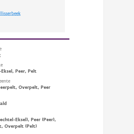
lisserbeek
e
g
te
-Eksel, Peer, Pelt
eente
Neerpelt, Overpelt, Peer
ald
echtel-Eksel), Peer (Peer),
t, Overpelt (Pelt)