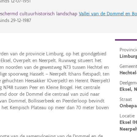
inds
12-07-1951
eschermd cultuurhistorisch landschap
Vallei van de Dommel en Bol
inds
29-12-1987
Provinci
orden van de provincie Limburg, op het grondgebied
Limbur
Eksel, Overpelt en Neerpelt. Ruwweg situeert het
Gemeen
ten noorden van de gewestweg N73 tussen Hechtel en
Hechtel
ige spoorweg Hasselt – Neerpelt (thans fietspad), ten
gehuchten Heesakker (Overpelt) en Herent (Neerpelt)
Deelgem
N748 tussen Peer en Kleine Brogel. Het centrale
Eksel, 
ormd door de Dommel die centraal van zuid naar
Straat
van Dommel, Bollisserbeek en Peerderloop bevindt
Onbepa
an het Kempisch Plateau op meer dan 70 meter boven
Locatie
Eksel (H
Neerpel
 hoogte van de samenvloeiing van de Dommel en de