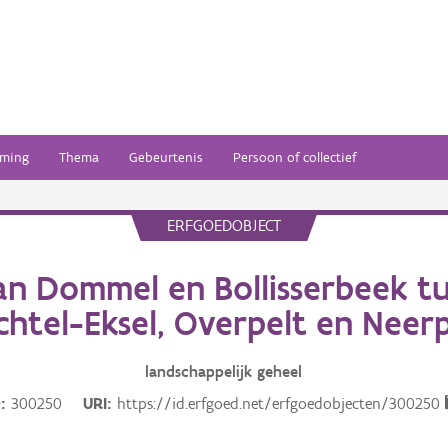
ming
Thema
Gebeurtenis
Persoon of collectief
ERFGOEDOBJECT
van Dommel en Bollisserbeek tu
htel-Eksel, Overpelt en Neer
landschappelijk
geheel
D
300250
URI
https://id.erfgoed.net/erfgoedobjecten/300250