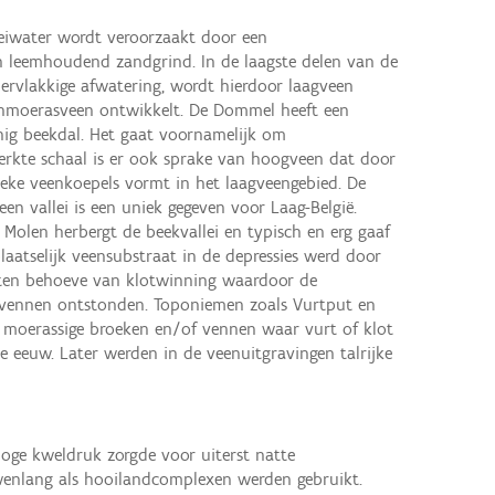
oeiwater wordt veroorzaakt door een
 leemhoudend zandgrind. In de laagste delen van de
pervlakkige afwatering, wordt hierdoor laagveen
nmoerasveen ontwikkelt. De Dommel heeft een
nig beekdal. Het gaat voornamelijk om
rkte schaal is er ook sprake van hoogveen dat door
tieke veenkoepels vormt in het laagveengebied. De
n vallei is een uniek gegeven voor Laag-België.
 Molen herbergt de beekvallei en typisch en erg gaaf
aatselijk veensubstraat in de depressies werd door
ten behoeve van klotwinning waardoor de
vennen ontstonden. Toponiemen zoals Vurtput en
 moerassige broeken en/of vennen waar vurt of klot
e eeuw. Later werden in de veenuitgravingen talrijke
oge kweldruk zorgde voor uiterst natte
wenlang als hooilandcomplexen werden gebruikt.