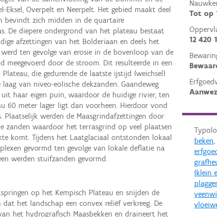
Nauwkeu
el-Eksel, Overpelt en Neerpelt. Het gebied maakt deel
Tot op
n bevindt zich midden in de quartaire
Oppervl
s. De diepere ondergrond van het plateau bestaat
12 420 
dige afzettingen van het Bolderiaan en deels het
ijd werd ten gevolge van erosie in de bovenloop van de
Bewarin
d meegevoerd door de stroom. Dit resulteerde in een
Bewaar
lateau, die gedurende de laatste ijstijd (weichsel)
Erfgoed
laag van niveo-eolische dekzanden. Gaandeweg
Aanwez
 uit haar eigen puin, waardoor de huidige rivier, ten
u 60 meter lager ligt dan voorheen. Hierdoor vond
ts. Plaatselijk werden de Maasgrindafzettingen door
e zanden waardoor het terrasgrind op veel plaatsen
Typolo
kte komt. Tijdens het Laatglaciaal ontstonden lokaal
beken
lexen gevormd ten gevolge van lokale deflatie na
erfgoe
ceen werden stuifzanden gevormd.
grafhe
(klein 
plagg
springen op het Kempisch Plateau en snijden de
veenwi
n dat het landschap een convex reliëf verkreeg. De
vloeiw
an het hydrografisch Maasbekken en draineert het