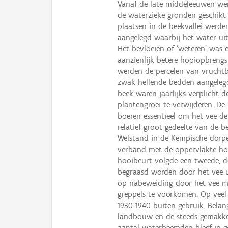
Vanaf de late middeleeuwen we
de waterzieke gronden geschikt
plaatsen in de beekvallei werd
aangelegd waarbij het water uit
Het bevloeien of ‘weteren’ was
aanzienlijk betere hooiopbrengst
werden de percelen van vruchtba
zwak hellende bedden aangeleg
beek waren jaarlijks verplicht 
plantengroei te verwijderen. D
boeren essentieel om het vee d
relatief groot gedeelte van de 
Welstand in de Kempische dorpe
verband met de oppervlakte hoo
hooibeurt volgde een tweede, d
begraasd worden door het vee u
op nabeweiding door het vee m
greppels te voorkomen. Op veel
1930-1940 buiten gebruik. Bela
landbouw en de steeds gemakkeli
aantal waterbeemden bleef in ge