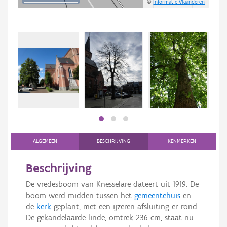
©
Informatie Vlaanderen
ALGEMEEN
BESCHRIJVING
KENMERKEN
Beschrijving
De vredesboom van Knesselare dateert uit 1919. De
boom werd midden tussen het
gemeentehuis
en
de
kerk
geplant, met een ijzeren afsluiting er rond.
De gekandelaarde linde, omtrek 236 cm, staat nu