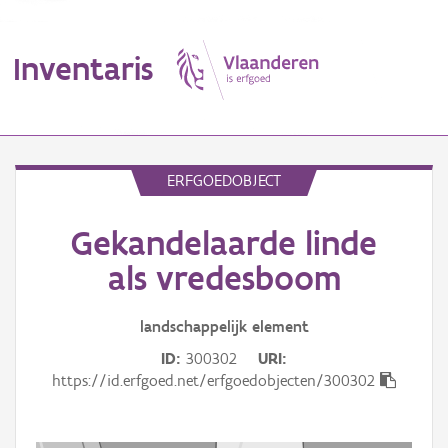
Inventaris
MENU
ERFGOEDOBJECT
Gekandelaarde linde
Erfgoedobject
als vredesboom
Aanduidingsobject
landschappelijk
element
Waarneming
ID
300302
URI
Thema
https://id.erfgoed.net/erfgoedobjecten/300302
Gebeurtenis