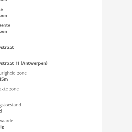
te
pen
eente
pen
straat
straat 11 (Antwerpen)
righeid zone
 15m
akte zone
gstoestand
d
waarde
ig