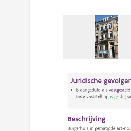
Juridische gevolge
is aangeduid als
vastgestel
Deze vaststelling
is geldig
si
Beschrijving
Burgerhuis in gematigde art-no