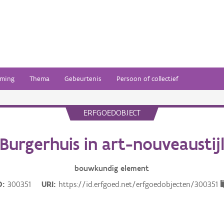
ming
Thema
Gebeurtenis
Persoon of collectief
ERFGOEDOBJECT
Burgerhuis in art-nouveaustij
bouwkundig
element
D
300351
URI
https://id.erfgoed.net/erfgoedobjecten/300351