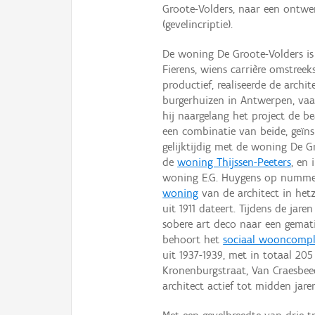
Groote-Volders, naar een ontwer
(gevelincriptie).
De woning De Groote-Volders is
Fierens, wiens carrière omstree
productief, realiseerde de archi
burgerhuizen in Antwerpen, va
hij naargelang het project de b
een combinatie van beide, geïns
gelijktijdig met de woning De G
de
woning Thijssen-Peeters
, en
woning E.G. Huygens op nummer
woning
van de architect in hetz
uit 1911 dateert. Tijdens de jar
sobere art deco naar een gemati
behoort het
sociaal wooncomp
uit 1937-1939, met in totaal 20
Kronenburgstraat, Van Craesbeec
architect actief tot midden jare