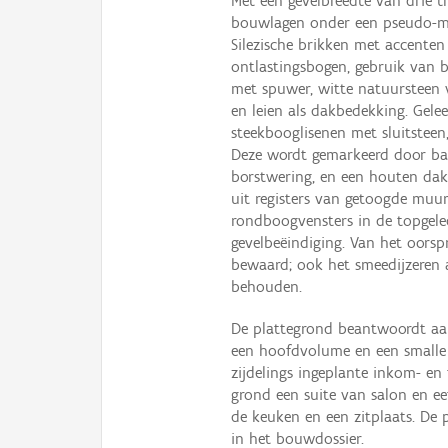
Met een gevelbreedte van drie tr
bouwlagen onder een pseudo-man
Silezische brikken met accenten
ontlastingsbogen, gebruik van 
met spuwer, witte natuursteen v
en leien als dakbedekking. Gele
steekbooglisenen met sluitstee
Deze wordt gemarkeerd door ba
borstwering, en een houten dak
uit registers van getoogde muu
rondboogvensters in de topgele
gevelbeëindiging. Van het oorsp
bewaard; ook het smeedijzeren 
behouden.
De plattegrond beantwoordt aan 
een hoofdvolume en een smalle 
zijdelings ingeplante inkom- e
grond een suite van salon en ee
de keuken en een zitplaats. De
in het bouwdossier.