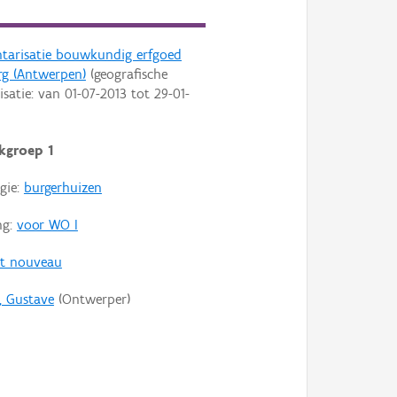
ntarisatie bouwkundig erfgoed
rg (Antwerpen)
(geografische
isatie: van
01-07-2013
tot
29-01-
kgroep 1
gie:
burgerhuizen
ng:
voor WO I
rt nouveau
s, Gustave
(Ontwerper)