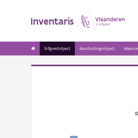
Inventaris
Erfgoedobject
Aanduidingsobject
Waarne
I