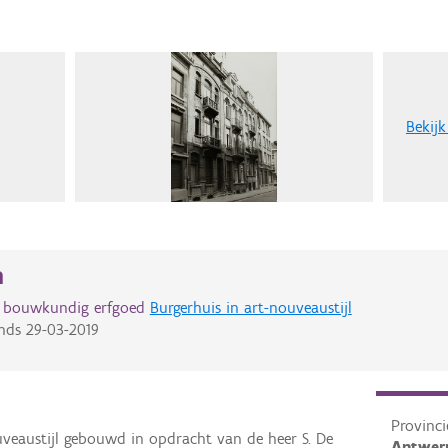
Bekijk
n
d bouwkundig erfgoed
Burgerhuis in art-nouveaustijl
nds
29-03-2019
Provinci
uveaustijl gebouwd in opdracht van de heer S. De
Antwer