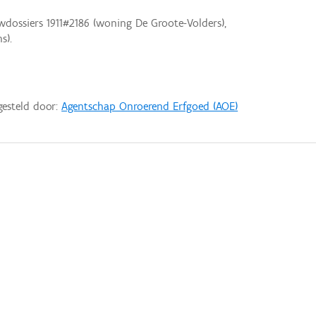
dossiers 1911#2186 (woning De Groote-Volders),
s).
gesteld door:
Agentschap Onroerend Erfgoed (AOE)