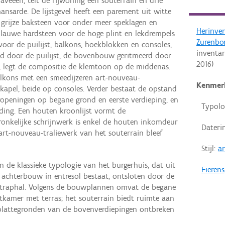
aveeën, telt de rijwoning een souterrain en drie
sarde. De lijstgevel heeft een parement uit witte
 grijze baksteen voor onder meer speklagen en
Herinve
blauwe hardsteen voor de hoge plint en lekdrempels
Zurenbo
oor de puilijst, balkons, hoekblokken en consoles,
inventar
ed door de puilijst, de bovenbouw geritmeerd door
2016
)
n, legt de compositie de klemtoon op de middenas.
lkons met een smeedijzeren art-nouveau-
Kenmer
kapel, beide op consoles. Verder bestaat de opstand
ropeningen op begane grond en eerste verdieping, en
Typolo
ding. Een houten kroonlijst vormt de
ronkelijke schrijnwerk is enkel de houten inkomdeur
Dateri
art-nouveau-traliewerk van het souterrain bleef
Stijl:
a
de klassieke typologie van het burgerhuis, dat uit
Fieren
achterbouw in entresol bestaat, ontsloten door de
n traphal. Volgens de bouwplannen omvat de begane
tkamer met terras; het souterrain biedt ruimte aan
 plattegronden van de bovenverdiepingen ontbreken