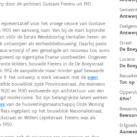
p door de architect Gustave Fierens uit 1911
Gemeen
Antwer
 representatief voor het vroege oeuvre van Gustave
Deelgem
ks 1905 een aanvang nam. Van bij de start bijzonder
Antwer
tect vóór de Eerste Wereldoorlog tientallen heren- en
Straat
ak ontworpen als eenheidsbebouwing. Daarbij paste
De Boey
eaux-artsstijl of een gematigde art nouveau toe, soms
pireerd op eigentijdse Franse voorbeelden. Ongeveer
Locatie
roote-Volders, bouwde Fierens in de De Boeystraat
De Boey
 in 1912 de aanpalende maar minder gaaf bewaarde
Nauwkeu
 9. Het ontwerp is sterk verwant met de
eigen
Tot op
elfde bouwblok zijde Provinciestraat, die eveneens
en 1920 en 1930 evolueerde zijn architectuur van een
Oppervl
gd modernisme. Tot zijn belangrijkste latere werken
69m²
lex
van de huisvestingsmaatschappij Onze Woning
Bewarin
5 flats ingeplant op het bouwblok Nationalestraat,
Bewaar
kstraat en Willem Lepelstraat. Fierens was als
n 1950.
Erfgoed
Aanwez