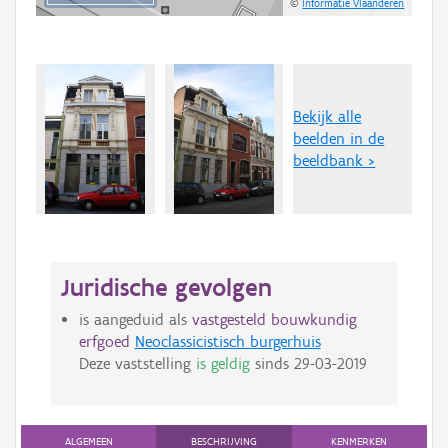
©
Informatie Vlaanderen
Bekijk alle
beelden in de
beeldbank >
Juridische gevolgen
is aangeduid als
vastgesteld bouwkundig
erfgoed
Neoclassicistisch burgerhuis
Deze vaststelling
is geldig
sinds
29-03-2019
ALGEMEEN
BESCHRIJVING
KENMERKEN