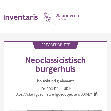
Inventaris
MENU
ERFGOEDOBJECT
Neoclassicistisch
Erfgoedobject
burgerhuis
Aanduidingsobject
bouwkundig
element
Waarneming
ID
300474
URI
Thema
https://id.erfgoed.net/erfgoedobjecten/300474
Gebeurtenis