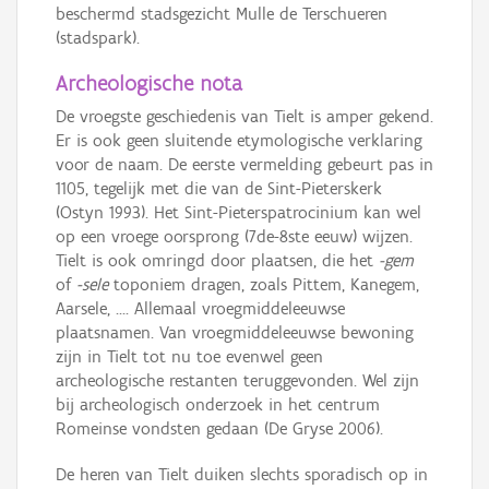
beschermd stadsgezicht Mulle de Terschueren
(stadspark).
Archeologische nota
De vroegste geschiedenis van Tielt is amper gekend.
Er is ook geen sluitende etymologische verklaring
voor de naam. De eerste vermelding gebeurt pas in
1105, tegelijk met die van de Sint-Pieterskerk
(Ostyn 1993). Het Sint-Pieterspatrocinium kan wel
op een vroege oorsprong (7de-8ste eeuw) wijzen.
Tielt is ook omringd door plaatsen, die het
-gem
of
-sele
toponiem dragen, zoals Pittem, Kanegem,
Aarsele, .... Allemaal vroegmiddeleeuwse
plaatsnamen. Van vroegmiddeleeuwse bewoning
zijn in Tielt tot nu toe evenwel geen
archeologische restanten teruggevonden. Wel zijn
bij archeologisch onderzoek in het centrum
Romeinse vondsten gedaan (De Gryse 2006).
De heren van Tielt duiken slechts sporadisch op in