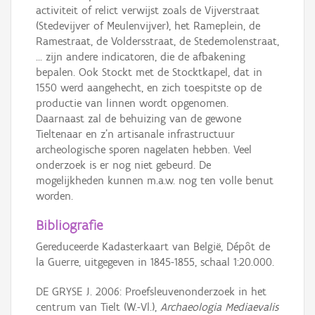
activiteit of relict verwijst zoals de Vijverstraat
(Stedevijver of Meulenvijver), het Rameplein, de
Ramestraat, de Voldersstraat, de Stedemolenstraat,
... zijn andere indicatoren, die de afbakening
bepalen. Ook Stockt met de Stocktkapel, dat in
1550 werd aangehecht, en zich toespitste op de
productie van linnen wordt opgenomen.
Daarnaast zal de behuizing van de gewone
Tieltenaar en z’n artisanale infrastructuur
archeologische sporen nagelaten hebben. Veel
onderzoek is er nog niet gebeurd. De
mogelijkheden kunnen m.a.w. nog ten volle benut
worden.
Bibliografie
Gereduceerde Kadasterkaart van België, Dépôt de
la Guerre, uitgegeven in 1845-1855, schaal 1:20.000.
DE GRYSE J. 2006: Proefsleuvenonderzoek in het
centrum van Tielt (W.-Vl.),
Archaeologia Mediaevalis