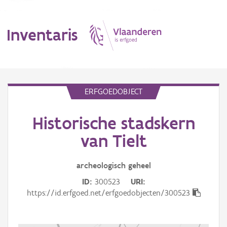
Inventaris
MENU
ERFGOEDOBJECT
Historische stadskern
Erfgoedobject
van Tielt
Aanduidingsobject
archeologisch
geheel
Waarneming
ID
300523
URI
Thema
https://id.erfgoed.net/erfgoedobjecten/300523
Gebeurtenis