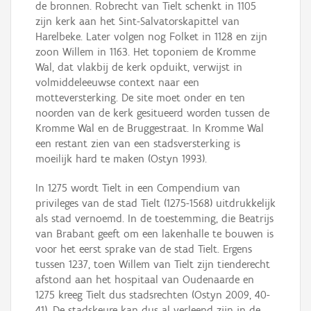
de bronnen. Robrecht van Tielt schenkt in 1105
zijn kerk aan het Sint-Salvatorskapittel van
Harelbeke. Later volgen nog Folket in 1128 en zijn
zoon Willem in 1163. Het toponiem de Kromme
Wal, dat vlakbij de kerk opduikt, verwijst in
volmiddeleeuwse context naar een
motteversterking. De site moet onder en ten
noorden van de kerk gesitueerd worden tussen de
Kromme Wal en de Bruggestraat. In Kromme Wal
een restant zien van een stadsversterking is
moeilijk hard te maken (Ostyn 1993).
In 1275 wordt Tielt in een Compendium van
privileges van de stad Tielt (1275-1568) uitdrukkelijk
als stad vernoemd. In de toestemming, die Beatrijs
van Brabant geeft om een lakenhalle te bouwen is
voor het eerst sprake van de stad Tielt. Ergens
tussen 1237, toen Willem van Tielt zijn tienderecht
afstond aan het hospitaal van Oudenaarde en
1275 kreeg Tielt dus stadsrechten (Ostyn 2009, 40-
41). De stadskeure kan dus al verleend zijn in de