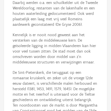
Daarbij werden o.a. een schuilkelder uit de Tweede
Wereldoorlog, restanten van de lakenhalle en een
houten waterleiding gedocumenteerd. Ook werd
plaatselijk een laag met vrij veel Romeins
aardewerk geconstateerd (De Gryse 2006).
Kennelijk is er nooit nood geweest aan het
versterken van de middeleeuwse kern. De
geïsoleerde ligging in midden-Vlaanderen kan hier
voor veel tussen zitten. De stad moet dan ook
omschreven worden door middel van z’n
middeleeuwse structuren en verwijzingen ernaar.
De Sint-Pieterskerk, die teruggaat op een
romaanse kruiskerk, en zeker uit de vroege 12de
eeuw dateert, is verschillende malen herbouwd en
hersteld (1381, 1453, 1491, 1579, 1645). De mogelijke
motte en het neerhof is uiteraard voor de Tieltse
geschiedenis en ontwikkeling uiterst belangrijk.
Ten noordoosten van de markt is door Margaretha
van Constantinopel rond het midden van de 13de