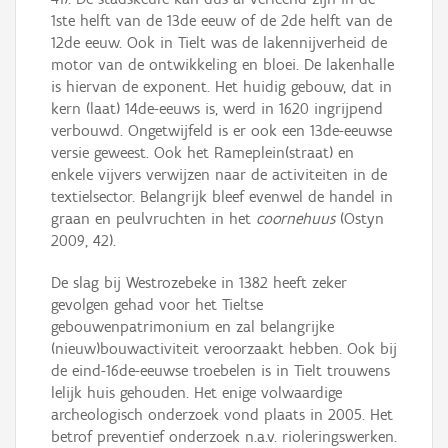
1ste helft van de 13de eeuw of de 2de helft van de
12de eeuw. Ook in Tielt was de lakennijverheid de
motor van de ontwikkeling en bloei. De lakenhalle
is hiervan de exponent. Het huidig gebouw, dat in
kern (laat) 14de-eeuws is, werd in 1620 ingrijpend
verbouwd. Ongetwijfeld is er ook een 13de-eeuwse
versie geweest. Ook het Rameplein(straat) en
enkele vijvers verwijzen naar de activiteiten in de
textielsector. Belangrijk bleef evenwel de handel in
graan en peulvruchten in het
coornehuus
(Ostyn
2009, 42).
De slag bij Westrozebeke in 1382 heeft zeker
gevolgen gehad voor het Tieltse
gebouwenpatrimonium en zal belangrijke
(nieuw)bouwactiviteit veroorzaakt hebben. Ook bij
de eind-16de-eeuwse troebelen is in Tielt trouwens
lelijk huis gehouden. Het enige volwaardige
archeologisch onderzoek vond plaats in 2005. Het
betrof preventief onderzoek n.a.v. rioleringswerken.