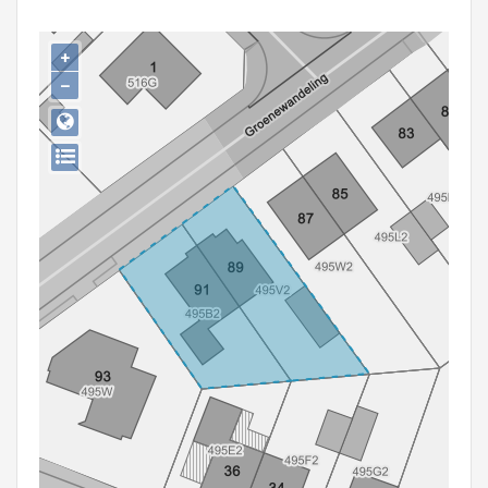
Persoon of collectief
+
Downloads
−
Hergebruik
Aanmelden