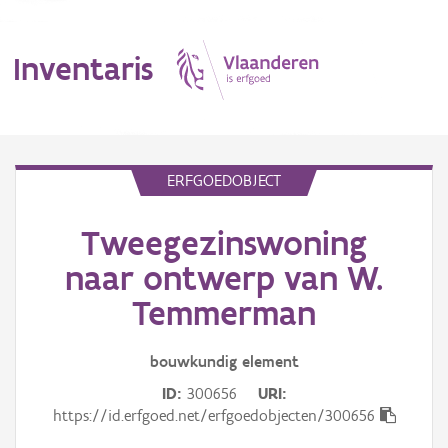
Inventaris
MENU
ERFGOEDOBJECT
Tweegezinswoning
Erfgoedobject
naar ontwerp van W.
Aanduidingsobject
Temmerman
Waarneming
bouwkundig
element
Thema
ID
300656
URI
https://id.erfgoed.net/erfgoedobjecten/300656
Gebeurtenis