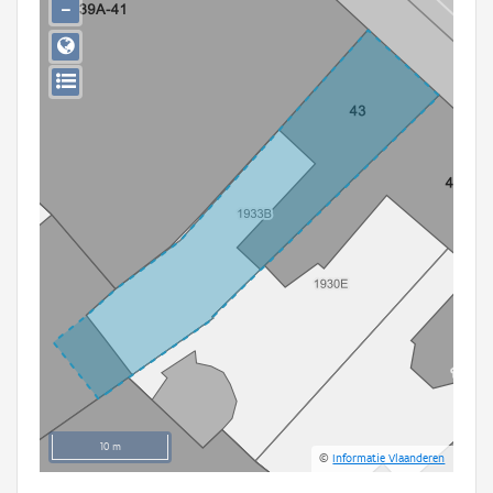
−
Persoon of collectief
Downloads
Hergebruik
Aanmelden
10 m
©
Informatie Vlaanderen