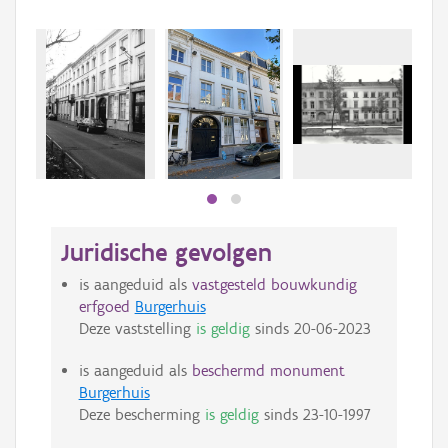
Beki
bee
bee
Juridische gevolgen
is aangeduid als
vastgesteld bouwkundig
erfgoed
Burgerhuis
Deze vaststelling
is geldig
sinds
20-06-2023
is aangeduid als
beschermd monument
Burgerhuis
Deze bescherming
is geldig
sinds
23-10-1997