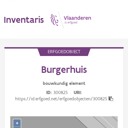
Inventaris
MENU
ERFGOEDOBJECT
Burgerhuis
Erfgoedobject
Aanduidingsobject
bouwkundig
element
ID
300825
URI
Waarneming
https://id.erfgoed.net/erfgoedobjecten/300825
Thema
Gebeurtenis
+