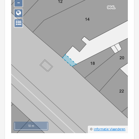
−
Persoon of collectief
Downloads
Hergebruik
Aanmelden
10 m
©
Informatie Vlaanderen