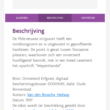
ALGEMEEN
BESCHRIJVING
KENMERKEN
Beschrijving
De 19de-eeuwse inrijpoort heeft een
rondboogvorm en is uitgevoerd in geprofileerde
hardsteen. De poort is gevat tussen Toscaanse
pilasters, waarboven zich een onversierd
hoofdgestel bevindt, met in een breed casement
het opschrift "Hespenhandel".
Bron: Onroerend Erfgoed, digitaal
beschermingsdossier DO001045, Aalst: Oude
Binnenstad.
Auteurs:
Van den Bossche, Hedwig
Datum:
1997
De tekst wordt ter beschikking gesteld door: