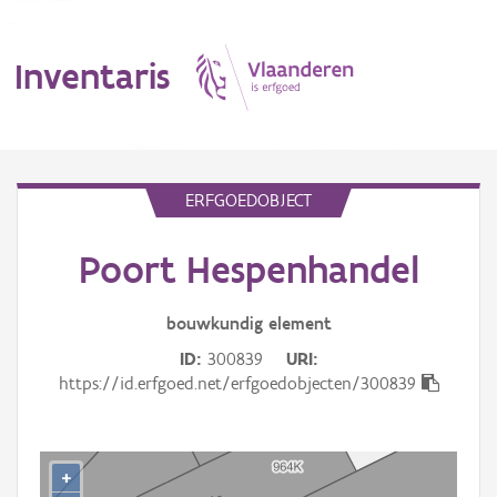
Inventaris
MENU
ERFGOEDOBJECT
Poort Hespenhandel
Erfgoedobject
Aanduidingsobject
bouwkundig
element
ID
300839
URI
Waarneming
https://id.erfgoed.net/erfgoedobjecten/300839
Thema
Gebeurtenis
+