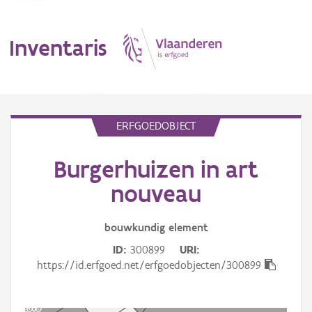
Inventaris
MENU
ERFGOEDOBJECT
Burgerhuizen in art
Erfgoedobject
nouveau
Aanduidingsobject
bouwkundig
element
Waarneming
ID
300899
URI
Thema
https://id.erfgoed.net/erfgoedobjecten/300899
Gebeurtenis