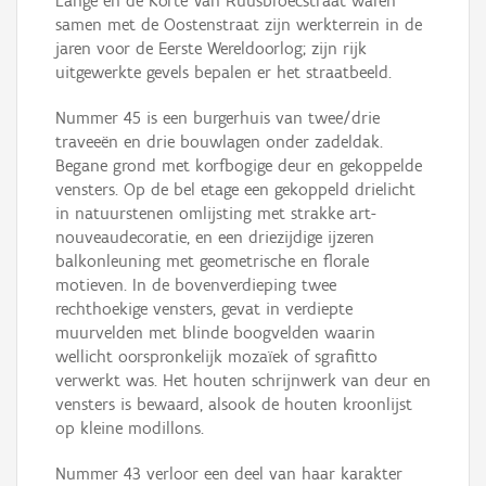
Lange en de Korte Van Ruusbroecstraat waren
samen met de Oostenstraat zijn werkterrein in de
jaren voor de Eerste Wereldoorlog; zijn rijk
uitgewerkte gevels bepalen er het straatbeeld.
Nummer 45 is een burgerhuis van twee/drie
traveeën en drie bouwlagen onder zadeldak.
Begane grond met korfbogige deur en gekoppelde
vensters. Op de bel etage een gekoppeld drielicht
in natuurstenen omlijsting met strakke art-
nouveaudecoratie, en een driezijdige ijzeren
balkonleuning met geometrische en florale
motieven. In de bovenverdieping twee
rechthoekige vensters, gevat in verdiepte
muurvelden met blinde boogvelden waarin
wellicht oorspronkelijk mozaïek of sgrafitto
verwerkt was. Het houten schrijnwerk van deur en
vensters is bewaard, alsook de houten kroonlijst
op kleine modillons.
Nummer 43 verloor een deel van haar karakter