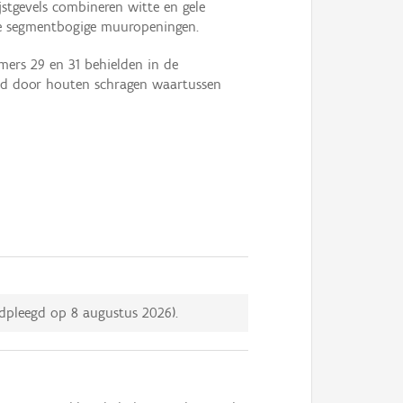
jstgevels combineren witte en gele
de segmentbogige muuropeningen.
mers 29 en 31 behielden in de
nd door houten schragen waartussen
adpleegd op
8 augustus 2026
).