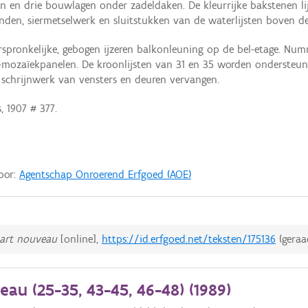
n en drie bouwlagen onder zadeldaken. De kleurrijke bakstenen li
den, siermetselwerk en sluitstukken van de waterlijsten boven 
pronkelijke, gebogen ijzeren balkonleuning op de bel-etage. Num
-mozaïekpanelen. De kroonlijsten van 31 en 35 worden ondersteu
t schrijnwerk van vensters en deuren vervangen.
 1907 # 377.
door:
Agentschap Onroerend Erfgoed (AOE)
art nouveau
[online],
https://id.erfgoed.net/teksten/175136
(gera
au (25-35, 43-45, 46-48) (
1989
)