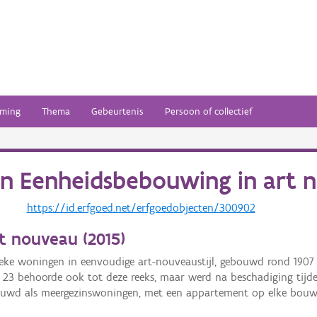
ming
Thema
Gebeurtenis
Persoon of collectief
an
Eenheidsbebouwing in art 
https://id.erfgoed.net/erfgoedobjecten/300902
t nouveau (
2015
)
ieke woningen in eenvoudige art-nouveaustijl, gebouwd rond 190
3 behoorde ook tot deze reeks, maar werd na beschadiging tijd
bouwd als meergezinswoningen, met een appartement op elke bouw