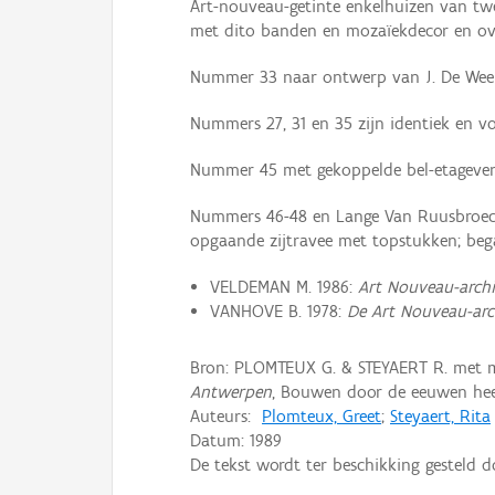
Art-nouveau-getinte enkelhuizen van twee
met dito banden en mozaïekdecor en o
Nummer 33 naar ontwerp van J. De Weerd
Nummers 27, 31 en 35 zijn identiek en v
Nummer 45 met gekoppelde bel-etagevenst
Nummers 46-48 en Lange Van Ruusbroecs
opgaande zijtravee met topstukken; beg
VELDEMAN M. 1986:
Art Nouveau-archi
VANHOVE B. 1978:
De Art Nouveau-arc
Bron: PLOMTEUX G. & STEYAERT R. met 
Antwerpen
, Bouwen door de eeuwen heen
Auteurs:
Plomteux, Greet
;
Steyaert, Rita
Datum:
1989
De tekst wordt ter beschikking gesteld 