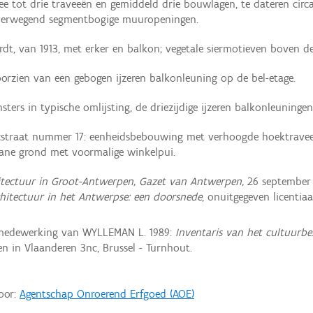
 tot drie traveeën en gemiddeld drie bouwlagen, te dateren circa 
verwegend segmentbogige muuropeningen.
t, van 1913, met erker en balkon; vegetale siermotieven boven d
oorzien van een gebogen ijzeren balkonleuning op de bel-etage.
ers in typische omlijsting, de driezijdige ijzeren balkonleuninge
traat nummer 17: eenheidsbebouwing met verhoogde hoektravee 
ane grond met voormalige winkelpui.
tectuur in Groot-Antwerpen, Gazet van Antwerpen,
26 september 
hitectuur in het Antwerpse: een doorsnede
, onuitgegeven licentiaa
medewerking van WYLLEMAN L. 1989:
Inventaris van het cultuurbez
 in Vlaanderen 3nc, Brussel - Turnhout.
door:
Agentschap Onroerend Erfgoed (AOE)