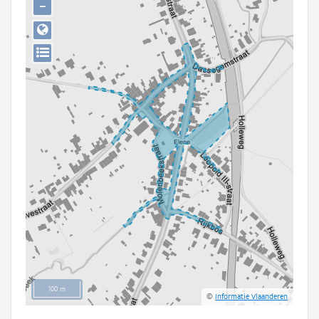
−
Persoon of collectief
Downloads
Hergebruik
Aanmelden
100 m
©
Informatie Vlaanderen