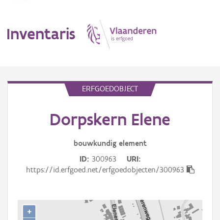
Inventaris
MENU
ERFGOEDOBJECT
Dorpskern Elene
Erfgoedobject
Aanduidingsobject
bouwkundig
element
ID
300963
URI
Waarneming
https://id.erfgoed.net/erfgoedobjecten/300963
Thema
Gebeurtenis
+