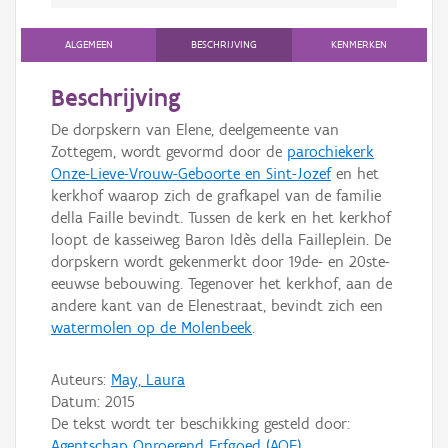
ALGEMEEN
BESCHRIJVING
KENMERKEN
Beschrijving
De dorpskern van Elene, deelgemeente van
Zottegem, wordt gevormd door de
parochiekerk
Onze-Lieve-Vrouw-Geboorte en Sint-Jozef
en het
kerkhof waarop zich de grafkapel van de familie
della Faille bevindt. Tussen de kerk en het kerkhof
loopt de kasseiweg Baron Idès della Failleplein. De
dorpskern wordt gekenmerkt door 19de- en 20ste-
eeuwse bebouwing. Tegenover het kerkhof, aan de
andere kant van de Elenestraat, bevindt zich een
watermolen op de Molenbeek
.
Auteurs:
May, Laura
Datum:
2015
De tekst wordt ter beschikking gesteld door:
Agentschap Onroerend Erfgoed (AOE)