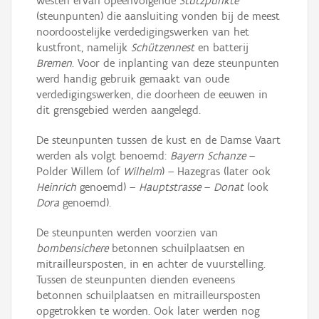
westen ervan opeenvolgende
Stützpunkte
(steunpunten) die aansluiting vonden bij de meest
noordoostelijke verdedigingswerken van het
kustfront, namelijk
Schützennest
en batterij
Bremen
. Voor de inplanting van deze steunpunten
werd handig gebruik gemaakt van oude
verdedigingswerken, die doorheen de eeuwen in
dit grensgebied werden aangelegd.
De steunpunten tussen de kust en de Damse Vaart
werden als volgt benoemd:
Bayern Schanze
–
Polder Willem (of
Wilhelm
) – Hazegras (later ook
Heinrich
genoemd) –
Hauptstrasse
–
Donat
(ook
Dora
genoemd).
De steunpunten werden voorzien van
bombensichere
betonnen schuilplaatsen en
mitrailleursposten, in en achter de vuurstelling.
Tussen de steunpunten dienden eveneens
betonnen schuilplaatsen en mitrailleursposten
opgetrokken te worden. Ook later werden nog