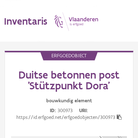
Inventaris
MENU
ERFGOEDOBJECT
Duitse betonnen post
Erfgoedobject
'Stützpunkt Dora'
Aanduidingsobject
bouwkundig
element
Waarneming
ID
300973
URI
Thema
https://id.erfgoed.net/erfgoedobjecten/300973
Gebeurtenis