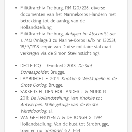
Militärarchiv Freiburg, RM 120/226: diverse
documenten van het Marinekorps Flandern met
betrekking tot de aanleg van de
Hollandstellung.
Militärarchiv Freiburg,
Anlagen im Abschnitt der
1. M.D.
(Anlage 3 zu Marine-Korps Ia/b nr. 13253),
18/9/1918 (copie van Duitse militaire stafkaart
verkregen via de Simon Stevinstichting).
DECLERCQ L. (Eindred.) 2013:
De Sint-
Donaaspolder
, Brugge.
LAMBRECHT E. 2014:
Knokke & Westkapelle in de
Grote Oorlog
, Brugge.
SAKKERS H., DEN HOLLANDER J. & MURK R.
2011:
De Hollandstellung. Van Knokke tot
Antwerpen. Stille getuige van de Eerste
Wereldoorlog
, s.l.
VAN GEETERUYEN A. & DE JONGH G. 1994:
Hollandstellung. Van de kust tot Strobrugge,
toen en nu,
Shrapnel
, 6.2, 1-64.