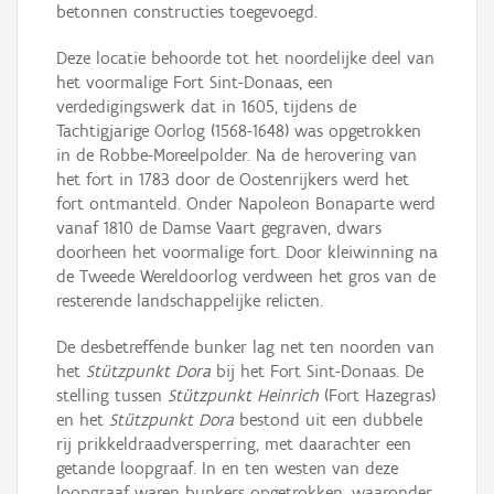
betonnen constructies toegevoegd.
Deze locatie behoorde tot het noordelijke deel van
het voormalige Fort Sint-Donaas, een
verdedigingswerk dat in 1605, tijdens de
Tachtigjarige Oorlog (1568-1648) was opgetrokken
in de Robbe-Moreelpolder. Na de herovering van
het fort in 1783 door de Oostenrijkers werd het
fort ontmanteld. Onder Napoleon Bonaparte werd
vanaf 1810 de Damse Vaart gegraven, dwars
doorheen het voormalige fort. Door kleiwinning na
de Tweede Wereldoorlog verdween het gros van de
resterende landschappelijke relicten.
De desbetreffende bunker lag net ten noorden van
het
Stützpunkt Dora
bij het Fort Sint-Donaas. De
stelling tussen
Stützpunkt Heinrich
(Fort Hazegras)
en het
Stützpunkt Dora
bestond uit een dubbele
rij prikkeldraadversperring, met daarachter een
getande loopgraaf. In en ten westen van deze
loopgraaf waren bunkers opgetrokken, waaronder