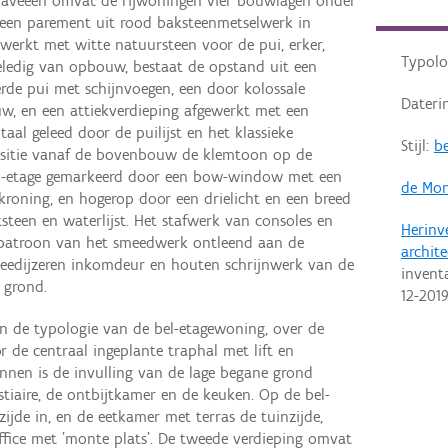
traveeën omvat de rijwoningen vier bouwlagen onder
ft een parement uit rood baksteenmetselwerk in
werkt met witte natuursteen voor de pui, erker,
Typolo
rieledig van opbouw, bestaat de opstand uit een
erde pui met schijnvoegen, een door kolossale
Dateri
w, en een attiekverdieping afgewerkt met een
taal geleed door de puilijst en het klassieke
Stijl:
be
positie vanaf de bovenbouw de klemtoon op de
l-etage gemarkeerd door een bow-window met een
de Mon
kroning, en hogerop door een drielicht en een breed
tsteen en waterlijst. Het stafwerk van consoles en
Herinv
et patroon van het smeedwerk ontleend aan de
archit
meedijzeren inkomdeur en houten schrijnwerk van de
invent
 grond.
12-201
 de typologie van de bel-etagewoning, over de
r de centraal ingeplante traphal met lift en
nnen is de invulling van de lage begane grond
stiaire, de ontbijtkamer en de keuken. Op de bel-
ijde in, en de eetkamer met terras de tuinzijde,
fice met 'monte plats'. De tweede verdieping omvat