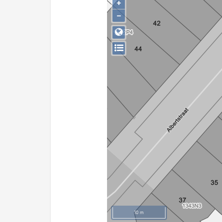
+
−
10 m