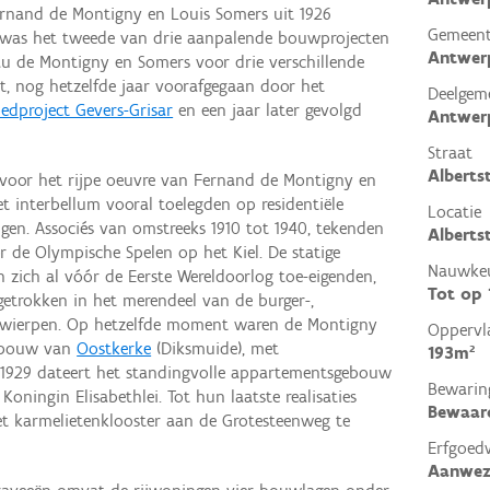
rnand de Montigny en Louis Somers uit 1926
Gemeen
th was het tweede van drie aanpalende bouwprojecten
Antwer
eau de Montigny en Somers voor drie verschillende
t, nog hetzelfde jaar voorafgegaan door het
Deelgem
edproject Gevers-Grisar
en een jaar later gevolgd
Antwer
Straat
Alberts
f voor het rijpe oeuvre van Fernand de Montigny en
et interbellum vooral toelegden op residentiële
Locatie
ngen. Associés van omstreeks 1910 tot 1940, tekenden
Alberts
r de Olympische Spelen op het Kiel. De statige
Nauwkeu
en zich al vóór de Eerste Wereldoorlog toe-eigenden,
Tot op
getrokken in het merendeel van de burger-,
 ontwierpen. Op hetzelfde moment waren de Montigny
Oppervl
opbouw van
Oostkerke
(Diksmuide), met
193m²
 1929 dateert het standingvolle appartementsgebouw
Bewarin
Koningin Elisabethlei. Tot hun laatste realisaties
Bewaar
 karmelietenklooster aan de Grotesteenweg te
Erfgoed
Aanwez