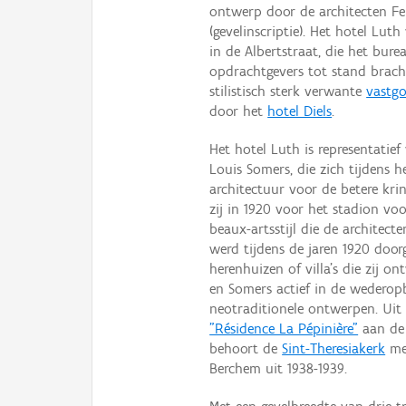
ontwerp door de architecten Fe
(gevelinscriptie). Het hotel Lu
in de Albertstraat, die het bur
opdrachtgevers tot stand brach
stilistisch sterk verwante
vastgo
door het
hotel Diels
.
Het hotel Luth is representatie
Louis Somers, die zich tijdens h
architectuur voor de betere kri
zij in 1920 voor het stadion voo
beaux-artsstijl die de architect
werd tijdens de jaren 1920 door
herenhuizen of villa’s die zij
en Somers actief in de weder
neotraditionele ontwerpen. Uit
"Résidence La Pépinière"
aan de 
behoort de
Sint-Theresiakerk
met
Berchem uit 1938-1939.