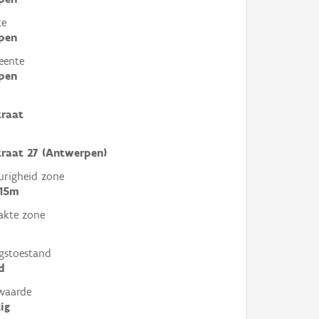
te
pen
eente
pen
traat
traat 27 (Antwerpen)
righeid zone
 15m
akte zone
gstoestand
d
waarde
ig