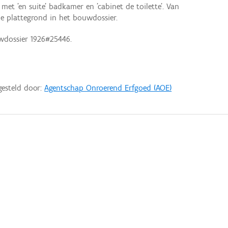
et 'en suite' badkamer en 'cabinet de toilette'. Van
de plattegrond in het bouwdossier.
wdossier 1926#25446.
gesteld door:
Agentschap Onroerend Erfgoed (AOE)