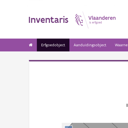
Inventaris
Erfgoedobject
Aanduidingsobject
Waarne