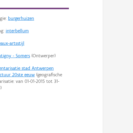
gie:
burgerhuizen
ng:
interbellum
aux-artsstijl
tigny - Somers
(Ontwerper)
entarisatie stad Antwerpen
ectuur 20ste eeuw
(geografische
arisatie: van
01-01-2015
tot
31-
9
)