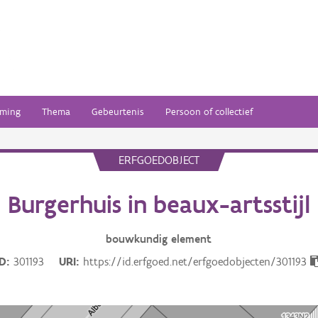
ming
Thema
Gebeurtenis
Persoon of collectief
ERFGOEDOBJECT
Burgerhuis in beaux-artsstijl
bouwkundig
element
ID
301193
URI
https://id.erfgoed.net/erfgoedobjecten/301193