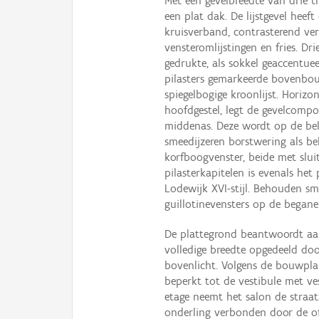
Met een gevelbreedte van drie 
een plat dak. De lijstgevel hee
kruisverband, contrasterend ver
vensteromlijstingen en fries. D
gedrukte, als sokkel geaccentue
pilasters gemarkeerde bovenbou
spiegelbogige kroonlijst. Horizon
hoofdgestel, legt de gevelcom
middenas. Deze wordt op de be
smeedijzeren borstwering als be
korfboogvenster, beide met slui
pilasterkapitelen is evenals h
Lodewijk XVI-stijl. Behouden s
guillotinevensters op de begane
De plattegrond beantwoordt aan
volledige breedte opgedeeld doo
bovenlicht. Volgens de bouwpla
beperkt tot de vestibule met ve
etage neemt het salon de straatz
onderling verbonden door de of