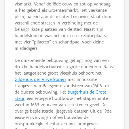
vismarkt. Vanaf de 18de eeuw en tot op vandaag
is het gekend als Groentenmarkt. Het vierkante
plein, palend aan de rechter Leieoever, staat door
verschillende straten in verbinding met de
belangrijkste plaatsen van de stad. Naast zijn
handelsfunctie was het ook een executieplaats
met vier "pilaeren" en schandpaal voor kleine
misdadigers.
De omzomende bebouwing getuigt nog van een
drukke handelsactiviteit en grote ouderdom. Naast
het laatgotische groot vleeshuis behoort het
Gildehuis der Visverkopers
met imposante
trapgevel van Balegemse zandsteen van 1506 tot
de oudste bebouwing. Het
burgerhuis de Grote
Steur
, een vroegere houtbouw met stapelruimte,
werd in 1663 voorzien van een stenen gevel. De
overige bepleisterde lijstgevels dateren uit de 19de
eeuw en vervingen of verbouwden de
oorspronkelijke diephuizen met puntgevels.