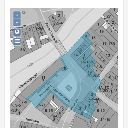
Persoon of collectief
+
Downloads
−
Hergebruik
Aanmelden