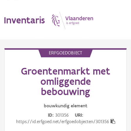
Inventaris
MENU
ERFGOEDOBJECT
Groentenmarkt met
Erfgoedobject
omliggende
Aanduidingsobject
bebouwing
Waarneming
bouwkundig
element
Thema
ID
301356
URI
https://id.erfgoed.net/erfgoedobjecten/301356
Gebeurtenis