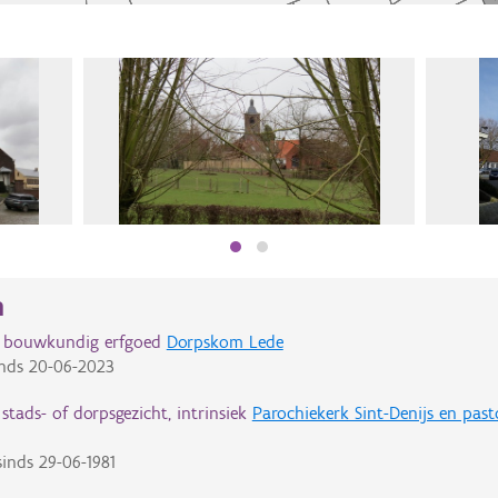
n
d bouwkundig erfgoed
Dorpskom Lede
nds
20-06-2023
tads- of dorpsgezicht, intrinsiek
Parochiekerk Sint-Denijs en past
inds
29-06-1981