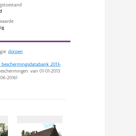
gstoestand
d
waarde
ig
gie:
dorpen
t beschermingsdatabank 2013-
eschermingen: van
01-01-2013
-06-2016
)