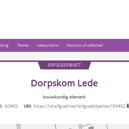
ming
Thema
Gebeurtenis
Persoon of collectief
ERFGOEDOBJECT
Dorpskom Lede
bouwkundig
element
D
301452
URI
https://id.erfgoed.net/erfgoedobjecten/301452