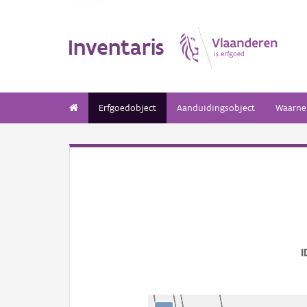
Inventaris
Erfgoedobject
Aanduidingsobject
Waarne
I