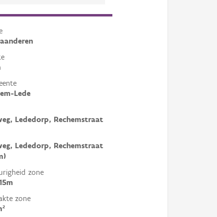
e
laanderen
te
m
eente
em-Lede
weg, Lededorp, Rechemstraat
weg, Lededorp, Rechemstraat
m)
righeid zone
 15m
akte zone
m²