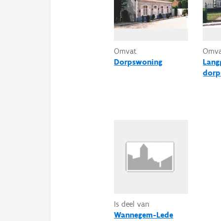
Omvat
Omv
Dorpswoning
Lang
dorp
Is deel van
Wannegem-Lede