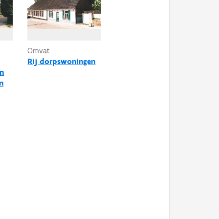
Omvat
Rij dorpswoningen
en
n