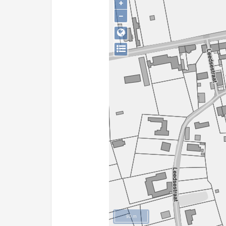
+
−
50 m