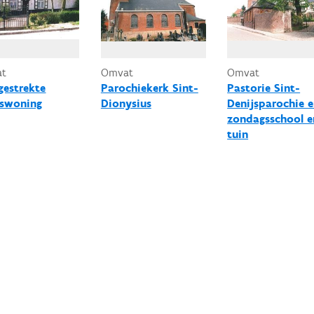
at
Omvat
Omvat
gestrekte
Parochiekerk Sint-
Pastorie Sint-
swoning
Dionysius
Denijsparochie 
zondagsschool e
tuin