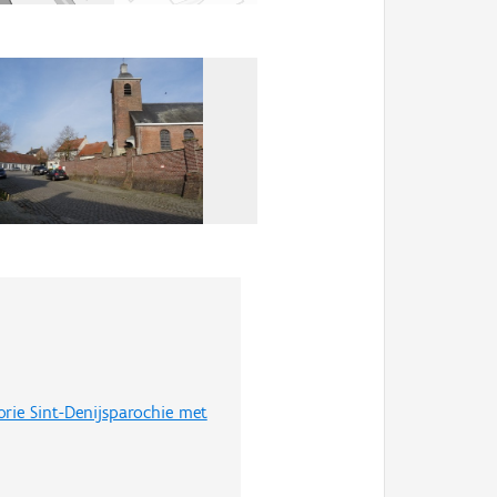
Bekijk alle beelden in de 
orie Sint-Denijsparochie met