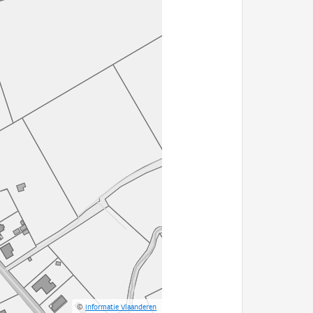
©
Informatie Vlaanderen