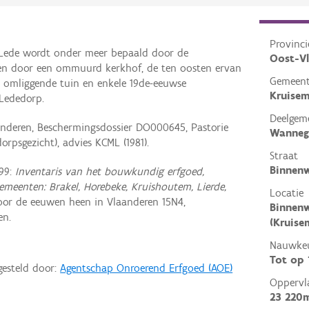
Provinci
 Lede wordt onder meer bepaald door de
Oost-V
 door een ommuurd kerkhof, de ten oosten ervan
Gemeen
omliggende tuin en enkele 19de-eeuwse
Kruise
Lededorp.
Deelgem
nderen, Beschermingsdossier DO000645, Pastorie
Wanneg
psgezicht), advies KCML (1981).
Straat
Binnen
99:
Inventaris van het bouwkundig erfgoed,
emeenten: Brakel, Horebeke, Kruishoutem, Lierde,
Locatie
or de eeuwen heen in Vlaanderen 15N4,
Binnen
en.
(Kruise
Nauwkeu
Tot op
gesteld door:
Agentschap Onroerend Erfgoed (AOE)
Oppervl
23 220