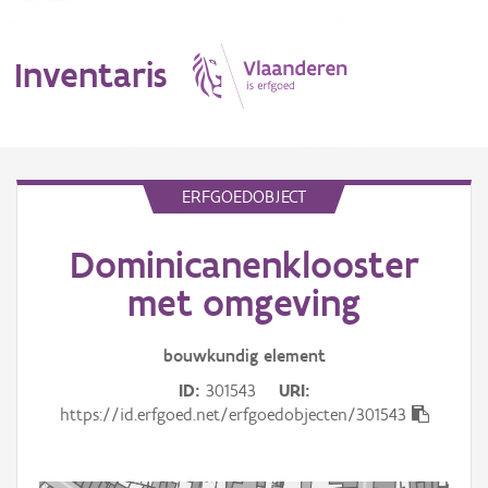
Inventaris
MENU
ERFGOEDOBJECT
Dominicanenklooster
Erfgoedobject
met omgeving
Aanduidingsobject
bouwkundig
element
Waarneming
ID
301543
URI
Thema
https://id.erfgoed.net/erfgoedobjecten/301543
Gebeurtenis