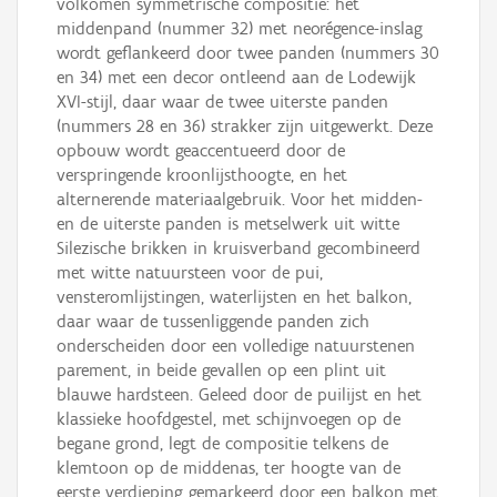
volkomen symmetrische compositie: het
middenpand (nummer 32) met neorégence-inslag
wordt geflankeerd door twee panden (nummers 30
en 34) met een decor ontleend aan de Lodewijk
XVI-stijl, daar waar de twee uiterste panden
(nummers 28 en 36) strakker zijn uitgewerkt. Deze
opbouw wordt geaccentueerd door de
verspringende kroonlijsthoogte, en het
alternerende materiaalgebruik. Voor het midden-
en de uiterste panden is metselwerk uit witte
Silezische brikken in kruisverband gecombineerd
met witte natuursteen voor de pui,
vensteromlijstingen, waterlijsten en het balkon,
daar waar de tussenliggende panden zich
onderscheiden door een volledige natuurstenen
parement, in beide gevallen op een plint uit
blauwe hardsteen. Geleed door de puilijst en het
klassieke hoofdgestel, met schijnvoegen op de
begane grond, legt de compositie telkens de
klemtoon op de middenas, ter hoogte van de
eerste verdieping gemarkeerd door een balkon met