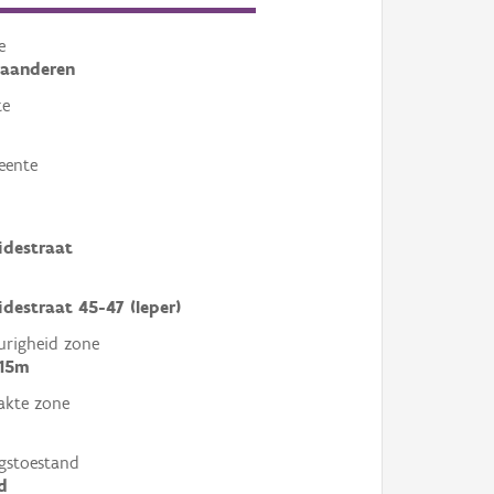
e
laanderen
te
eente
idestraat
destraat 45-47 (Ieper)
righeid zone
 15m
akte zone
gstoestand
d