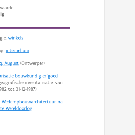
waarde
ig
gie:
winkels
ng:
interbellum
cq, August
(Ontwerper)
arisatie bouwkundig erfgoed
eografische inventarisatie: van
1982
tot
31-12-1987
)
:
Wederopbouwarchitectuur na
ste Wereldoorlog