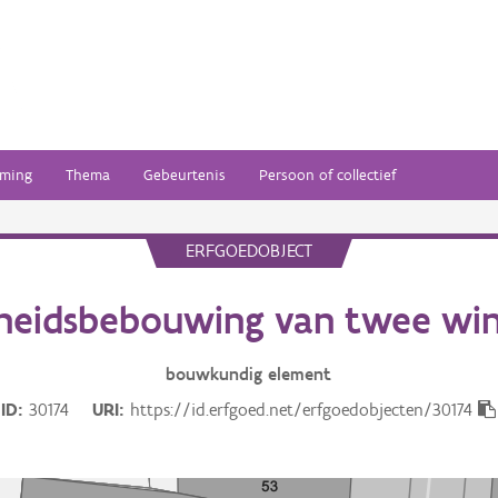
ming
Thema
Gebeurtenis
Persoon of collectief
ERFGOEDOBJECT
heidsbebouwing van twee win
bouwkundig
element
ID
30174
URI
https://id.erfgoed.net/erfgoedobjecten/30174