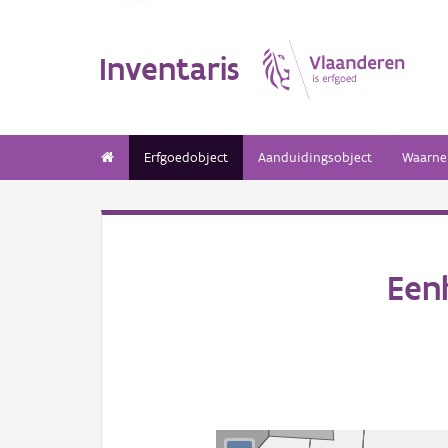
Inventaris
Erfgoedobject
Aanduidingsobject
Waarne
Een