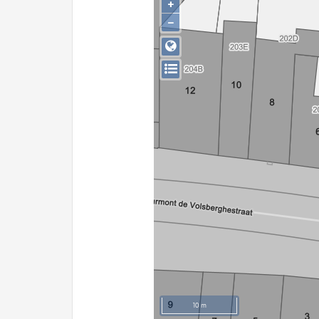
+
−
10 m