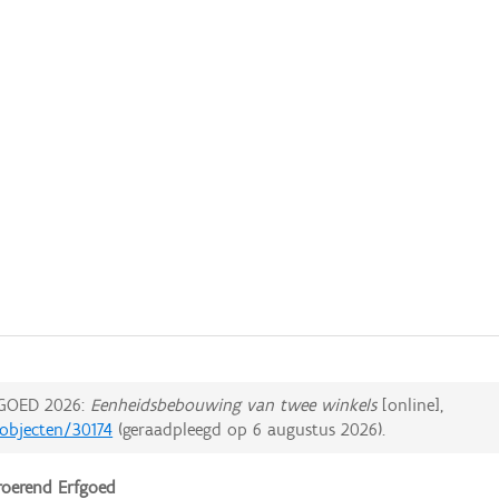
GOED 2026:
Eenheidsbebouwing van twee winkels
[online],
dobjecten/30174
(geraadpleegd op
6 augustus 2026
).
oerend Erfgoed