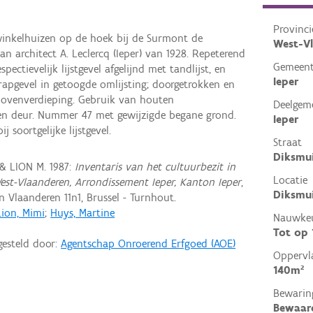
Provinci
nkelhuizen op de hoek bij de Surmont de
West-V
n architect A. Leclercq (Ieper) van 1928. Repeterend
Gemeen
ectievelijk lijstgevel afgelijnd met tandlijst, en
Ieper
rapgevel in getoogde omlijsting; doorgetrokken en
ovenverdieping. Gebruik van houten
Deelgem
en deur. Nummer 47 met gewijzigde begane grond.
Ieper
j soortgelijke lijstgevel.
Straat
Diksmu
 & LION M. 1987:
Inventaris van het cultuurbezit in
Locatie
West-Vlaanderen, Arrondissement Ieper, Kanton Ieper
,
Diksmui
Vlaanderen 11n1, Brussel - Turnhout.
Lion, Mimi
;
Huys, Martine
Nauwkeu
Tot op
gesteld door:
Agentschap Onroerend Erfgoed (AOE)
Oppervl
140m²
Bewarin
Bewaar