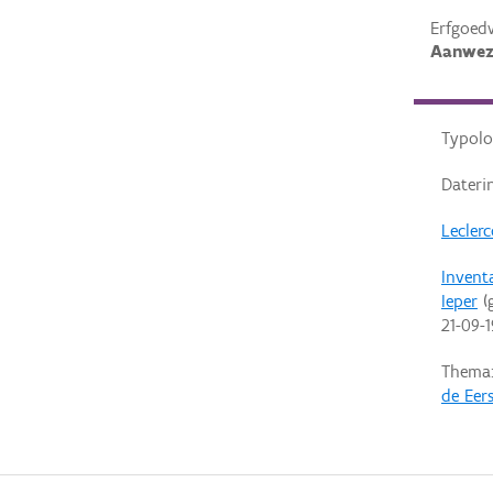
Erfgoed
Aanwez
Typolo
Dateri
Lecler
Invent
Ieper
(g
21-09-
Thema
de Eer