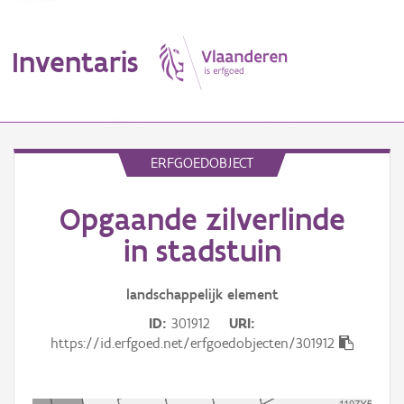
Inventaris
MENU
ERFGOEDOBJECT
Opgaande zilverlinde
Erfgoedobject
in stadstuin
Aanduidingsobject
landschappelijk
element
Waarneming
ID
301912
URI
Thema
https://id.erfgoed.net/erfgoedobjecten/301912
Gebeurtenis