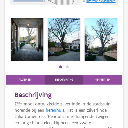
©
Informatie Vlaanderen
Beki
bee
bee
ALGEMEEN
BESCHRIJVING
KENMERKEN
Beschrijving
Zéér mooi ontwikkelde zilverlinde in de stadstuin
horende bij een
herenhuis
. Het is een zilverlinde
(Tilia tomentosa ‘Pendula’) met hangende twijgen
en lange bladstelen. Hij heeft een zware