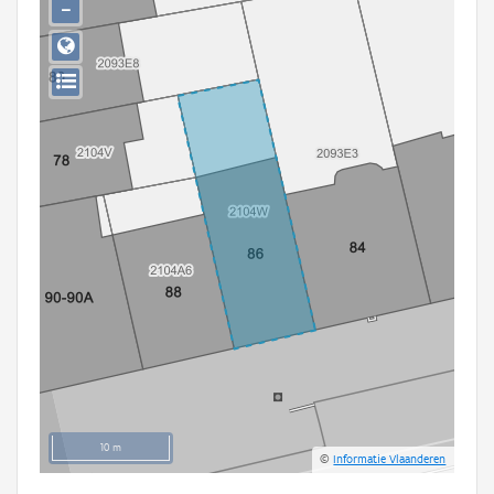
−
Persoon of collectief
Downloads
Hergebruik
Aanmelden
10 m
©
Informatie Vlaanderen