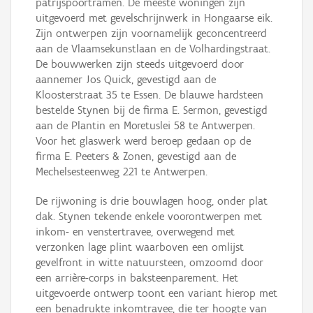
patrijspoortramen. De meeste woningen zijn
uitgevoerd met gevelschrijnwerk in Hongaarse eik.
Zijn ontwerpen zijn voornamelijk geconcentreerd
aan de Vlaamsekunstlaan en de Volhardingstraat.
De bouwwerken zijn steeds uitgevoerd door
aannemer Jos Quick, gevestigd aan de
Kloosterstraat 35 te Essen. De blauwe hardsteen
bestelde Stynen bij de firma E. Sermon, gevestigd
aan de Plantin en Moretuslei 58 te Antwerpen.
Voor het glaswerk werd beroep gedaan op de
firma E. Peeters & Zonen, gevestigd aan de
Mechelsesteenweg 221 te Antwerpen.
De rijwoning is drie bouwlagen hoog, onder plat
dak. Stynen tekende enkele voorontwerpen met
inkom- en venstertravee, overwegend met
verzonken lage plint waarboven een omlijst
gevelfront in witte natuursteen, omzoomd door
een arrière-corps in baksteenparement. Het
uitgevoerde ontwerp toont een variant hierop met
een benadrukte inkomtravee, die ter hoogte van