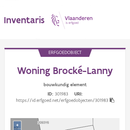
Inventaris
MENU
ERFGOEDOBJECT
Woning Brocké-Lanny
Erfgoedobject
Aanduidingsobject
bouwkundig
element
ID
301983
URI
Waarneming
https://id.erfgoed.net/erfgoedobjecten/301983
Thema
Gebeurtenis
+