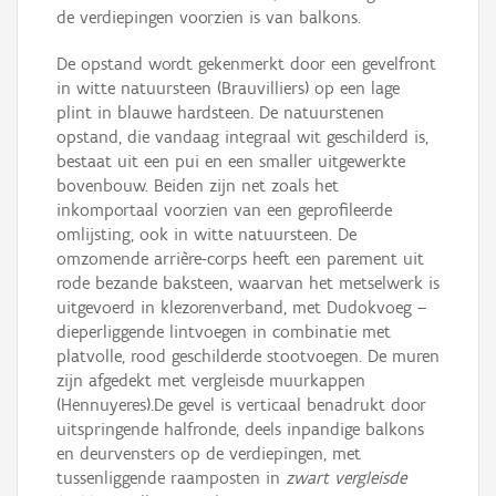
de verdiepingen voorzien is van balkons.
De opstand wordt gekenmerkt door een gevelfront
in witte natuursteen (Brauvilliers) op een lage
plint in blauwe hardsteen. De natuurstenen
opstand, die vandaag integraal wit geschilderd is,
bestaat uit een pui en een smaller uitgewerkte
bovenbouw. Beiden zijn net zoals het
inkomportaal voorzien van een geprofileerde
omlijsting, ook in witte natuursteen. De
omzomende arrière-corps heeft een parement uit
rode bezande baksteen, waarvan het metselwerk is
uitgevoerd in klezorenverband, met Dudokvoeg –
dieperliggende lintvoegen in combinatie met
platvolle, rood geschilderde stootvoegen. De muren
zijn afgedekt met vergleisde muurkappen
(Hennuyeres).De gevel is verticaal benadrukt door
uitspringende halfronde, deels inpandige balkons
en deurvensters op de verdiepingen, met
tussenliggende raamposten in
zwart vergleisde