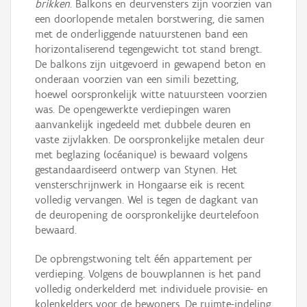
brikken
. Balkons en deurvensters zijn voorzien van
een doorlopende metalen borstwering, die samen
met de onderliggende natuurstenen band een
horizontaliserend tegengewicht tot stand brengt.
De balkons zijn uitgevoerd in gewapend beton en
onderaan voorzien van een simili bezetting,
hoewel oorspronkelijk witte natuursteen voorzien
was. De opengewerkte verdiepingen waren
aanvankelijk ingedeeld met dubbele deuren en
vaste zijvlakken. De oorspronkelijke metalen deur
met beglazing (océanique) is bewaard volgens
gestandaardiseerd ontwerp van Stynen. Het
vensterschrijnwerk in Hongaarse eik is recent
volledig vervangen. Wel is tegen de dagkant van
de deuropening de oorspronkelijke deurtelefoon
bewaard.
De opbrengstwoning telt één appartement per
verdieping. Volgens de bouwplannen is het pand
volledig onderkelderd met individuele provisie- en
kolenkelders voor de bewoners. De ruimte-indeling