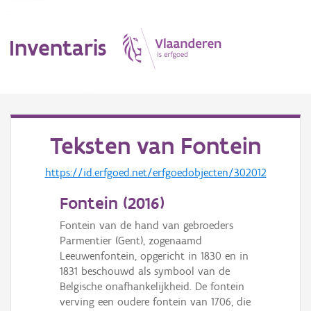
Inventaris
MENU
Teksten van
Fontein
Erfgoedobject
https://id.erfgoed.net/erfgoedobjecten/302012
Fontein (
2016
)
Aanduidingsobject
Fontein van de hand van gebroeders
Waarneming
Parmentier (Gent), zogenaamd
Leeuwenfontein, opgericht in 1830 en in
Thema
1831 beschouwd als symbool van de
Belgische onafhankelijkheid. De fontein
Gebeurtenis
verving een oudere fontein van 1706, die