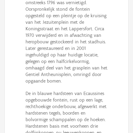
omstreeks 1796 was vernietigd.
Persoon of collectief
Oorspronkelijk stond de fontein
opgesteld op een pleintje op de kruising
Downloads
van het Jezuitenplein met de
Koningsstraat en het Lappersfort. Circa
Hergebruik
1970 verwijderd en in afwachting van
heropbouw gestockeerd in het stadhuis.
Aanmelden
Later gerestaureerd en in 2001
ingehuldigd op haar huidige locatie,
gelegen op een halfcirkelvormig,
omhaagd deel van het grasplein van het
Gentiel Antheunisplein, omringd door
opgaande bomen.
De in blauwe hardsteen van Ecaussines
opgebouwde fontein, rust op een lage,
rechthoekige onderbouw, afgewerkt met
hardstenen tegels, boorden en
bolvormige schamppalen op de hoeken.
Hardstenen basis met voorheen drie
dolfijnkoppen, nu leeuwenkoppen, en