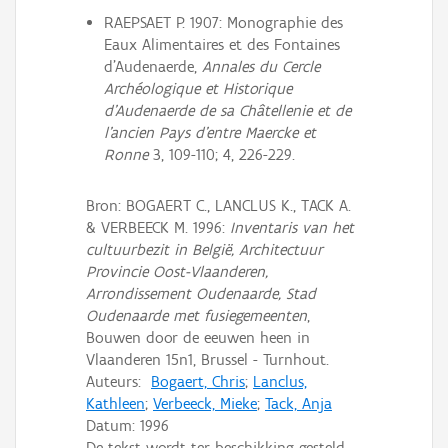
RAEPSAET P. 1907: Monographie des
Eaux Alimentaires et des Fontaines
d'Audenaerde,
Annales du Cercle
Archéologique et Historique
d'Audenaerde de sa Châtellenie et de
l'ancien Pays d'entre Maercke et
Ronne
3, 109-110; 4, 226-229.
Bron: BOGAERT C., LANCLUS K., TACK A.
& VERBEECK M. 1996:
Inventaris van het
cultuurbezit in België, Architectuur
Provincie Oost-Vlaanderen,
Arrondissement Oudenaarde, Stad
Oudenaarde met fusiegemeenten
,
Bouwen door de eeuwen heen in
Vlaanderen 15n1, Brussel - Turnhout.
Auteurs:
Bogaert, Chris
;
Lanclus,
Kathleen
;
Verbeeck, Mieke
;
Tack, Anja
Datum:
1996
De tekst wordt ter beschikking gesteld