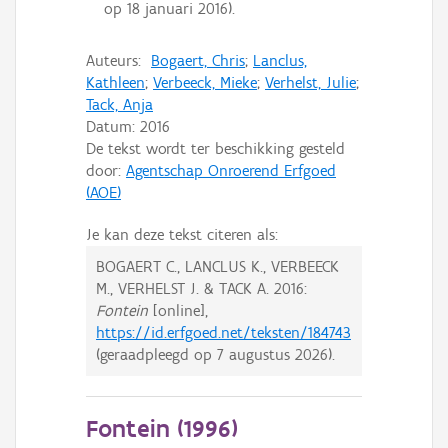
op 18 januari 2016).
Auteurs:
Bogaert, Chris
;
Lanclus,
Kathleen
;
Verbeeck, Mieke
;
Verhelst, Julie
;
Tack, Anja
Datum:
2016
De tekst wordt ter beschikking gesteld
door:
Agentschap Onroerend Erfgoed
(AOE)
Je kan deze tekst citeren als:
BOGAERT C., LANCLUS K., VERBEECK
M., VERHELST J. & TACK A.
2016:
Fontein
[online],
https://id.erfgoed.net/teksten/184743
(geraadpleegd op
7 augustus 2026
).
Fontein (
1996
)