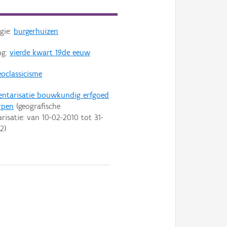
gie:
burgerhuizen
ng:
vierde kwart 19de eeuw
oclassicisme
entarisatie bouwkundig erfgoed
rpen
(geografische
arisatie: van
10-02-2010
tot
31-
22
)