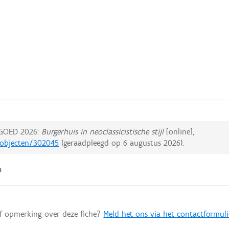
GOED 2026:
Burgerhuis in neoclassicistische stijl
[online],
edobjecten/302045
(geraadpleegd op
6 augustus 2026
).
n
of opmerking over deze fiche?
Meld het ons via het contactformuli