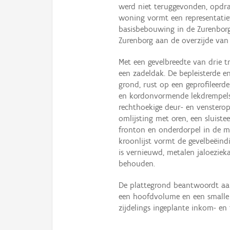
werd niet teruggevonden, opdra
woning vormt een representati
basisbebouwing in de Zurenborg
Zurenborg aan de overzijde van
Met een gevelbreedte van drie
een zadeldak. De bepleisterde e
grond, rust op een geprofileerde
en kordonvormende lekdrempels,
rechthoekige deur- en venstero
omlijsting met oren, een sluistee
fronton en onderdorpel in de m
kroonlijst vormt de gevelbeëind
is vernieuwd, metalen jaloeziek
behouden.
De plattegrond beantwoordt aan 
een hoofdvolume en een smalle 
zijdelings ingeplante inkom- en 