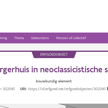
ming
Thema
Gebeurtenis
Persoon of collectief
ERFGOEDOBJECT
rgerhuis in neoclassicistische st
bouwkundig
element
D
302045
URI
https://id.erfgoed.net/erfgoedobjecten/302045