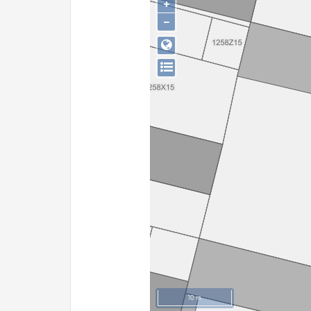
+
−
10 m