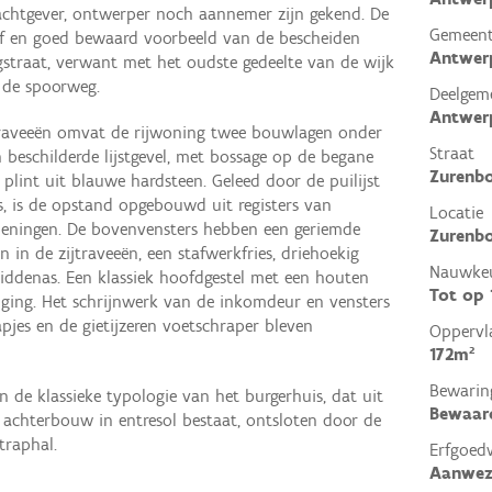
chtgever, ontwerper noch aannemer zijn gekend. De
Gemeen
ef en goed bewaard voorbeeld van de bescheiden
Antwer
straat, verwant met het oudste gedeelte van de wijk
 de spoorweg.
Deelgem
Antwer
 traveeën omvat de rijwoning twee bouwlagen onder
Straat
n beschilderde lijstgevel, met bossage op de begane
Zurenbo
 plint uit blauwe hardsteen. Geleed door de puilijst
 is de opstand opgebouwd uit registers van
Locatie
peningen. De bovenvensters hebben een geriemde
Zurenbo
n in de zijtraveeën, een stafwerkfries, driehoekig
Nauwkeu
iddenas. Een klassiek hoofdgestel met een houten
Tot op
iging. Het schrijnwerk van de inkomdeur en vensters
apjes en de gietijzeren voetschraper bleven
Oppervl
172m²
Bewarin
de klassieke typologie van het burgerhuis, dat uit
Bewaar
achterbouw in entresol bestaat, ontsloten door de
traphal.
Erfgoed
Aanwez