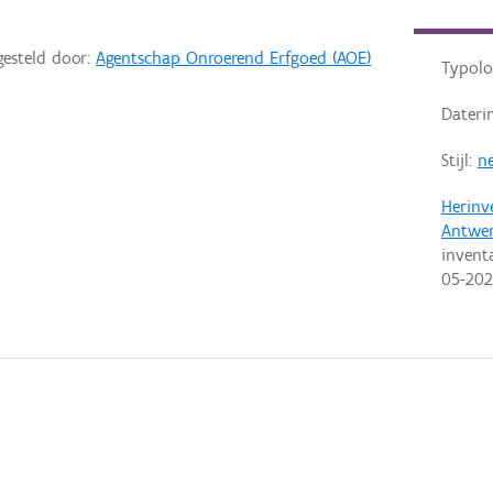
gesteld door:
Agentschap Onroerend Erfgoed (AOE)
Typolo
Dateri
Stijl:
ne
Herinv
Antwe
invent
05-20