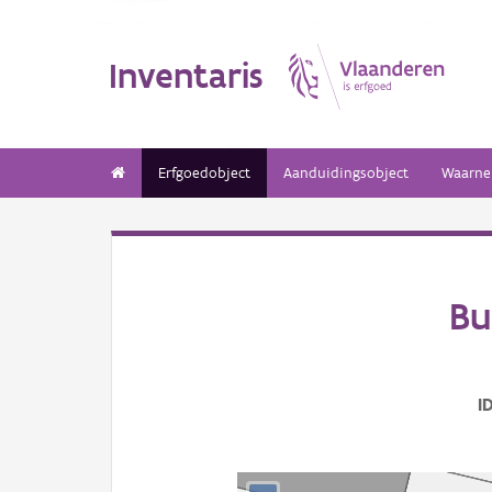
Inventaris
Erfgoedobject
Aanduidingsobject
Waarne
Bu
I