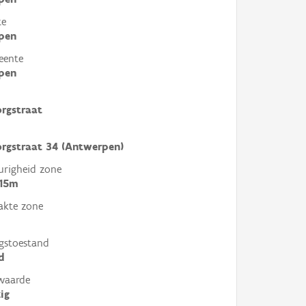
te
pen
eente
pen
rgstraat
rgstraat 34 (Antwerpen)
righeid zone
 15m
akte zone
gstoestand
d
waarde
ig