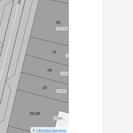
©
Informatie Vlaanderen