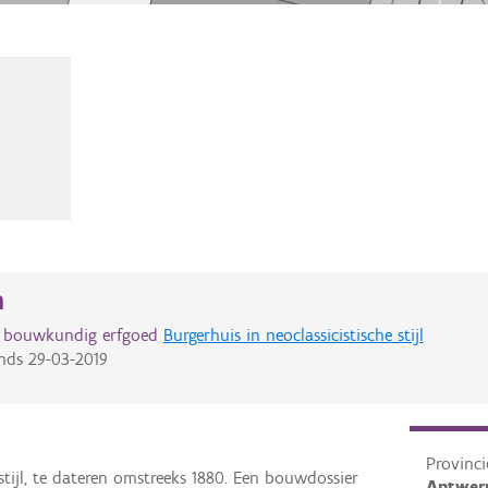
n
d bouwkundig erfgoed
Burgerhuis in neoclassicistische stijl
nds
29-03-2019
Provinci
 stijl, te dateren omstreeks 1880. Een bouwdossier
Antwer