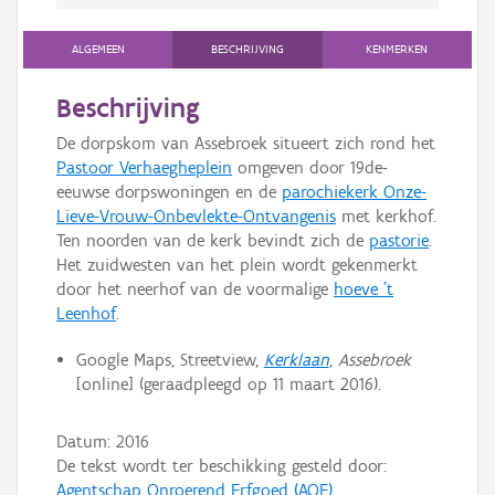
ALGEMEEN
BESCHRIJVING
KENMERKEN
Beschrijving
De dorpskom van Assebroek situeert zich rond het
Pastoor Verhaegheplein
omgeven door 19de-
eeuwse dorpswoningen en de
parochiekerk Onze-
Lieve-Vrouw-Onbevlekte-Ontvangenis
met kerkhof.
Ten noorden van de kerk bevindt zich de
pastorie
.
Het zuidwesten van het plein wordt gekenmerkt
door het neerhof van de voormalige
hoeve 't
Leenhof
.
Google Maps, Streetview,
Kerklaan
,
Assebroek
[online] (geraadpleegd op 11 maart 2016).
Datum:
2016
De tekst wordt ter beschikking gesteld door:
Agentschap Onroerend Erfgoed (AOE)