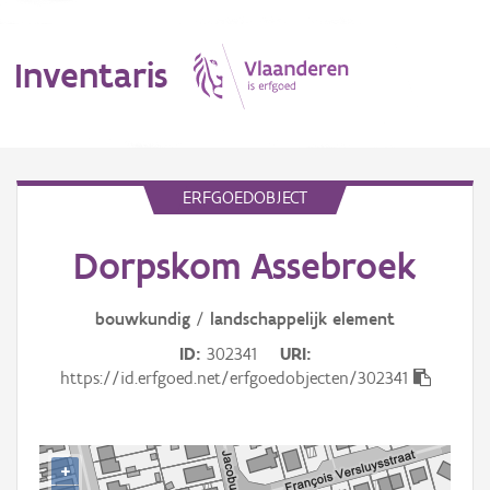
Inventaris
MENU
ERFGOEDOBJECT
Dorpskom Assebroek
Erfgoedobject
Aanduidingsobject
bouwkundig
/
landschappelijk
element
ID
302341
URI
Waarneming
https://id.erfgoed.net/erfgoedobjecten/302341
Thema
Gebeurtenis
+