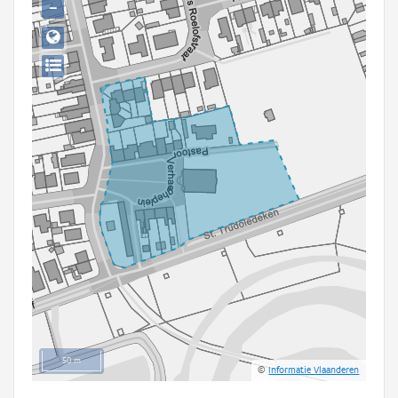
−
Persoon of collectief
Downloads
Hergebruik
Aanmelden
50 m
©
Informatie Vlaanderen