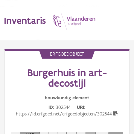
Inventaris
MENU
ERFGOEDOBJECT
Burgerhuis in art-
Erfgoedobject
decostijl
Aanduidingsobject
bouwkundig
element
Waarneming
ID
302544
URI
Thema
https://id.erfgoed.net/erfgoedobjecten/302544
Gebeurtenis