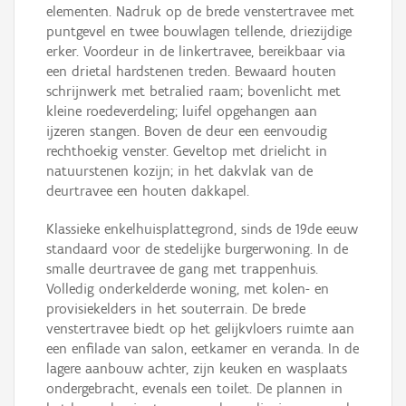
elementen. Nadruk op de brede venstertravee met
puntgevel en twee bouwlagen tellende, driezijdige
erker. Voordeur in de linkertravee, bereikbaar via
een drietal hardstenen treden. Bewaard houten
schrijnwerk met betralied raam; bovenlicht met
kleine roedeverdeling; luifel opgehangen aan
ijzeren stangen. Boven de deur een eenvoudig
rechthoekig venster. Geveltop met drielicht in
natuurstenen kozijn; in het dakvlak van de
deurtravee een houten dakkapel.
Klassieke enkelhuisplattegrond, sinds de 19de eeuw
standaard voor de stedelijke burgerwoning. In de
smalle deurtravee de gang met trappenhuis.
Volledig onderkelderde woning, met kolen- en
provisiekelders in het souterrain. De brede
venstertravee biedt op het gelijkvloers ruimte aan
een enfilade van salon, eetkamer en veranda. In de
lagere aanbouw achter, zijn keuken en wasplaats
ondergebracht, evenals een toilet. De plannen in