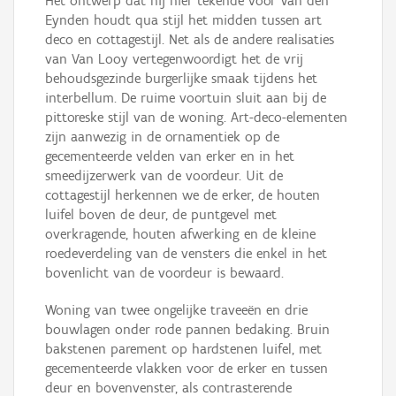
Het ontwerp dat hij hier tekende voor Van den
Eynden houdt qua stijl het midden tussen art
deco en cottagestijl. Net als de andere realisaties
van Van Looy vertegenwoordigt het de vrij
behoudsgezinde burgerlijke smaak tijdens het
interbellum. De ruime voortuin sluit aan bij de
pittoreske stijl van de woning. Art-deco-elementen
zijn aanwezig in de ornamentiek op de
gecementeerde velden van erker en in het
smeedijzerwerk van de voordeur. Uit de
cottagestijl herkennen we de erker, de houten
luifel boven de deur, de puntgevel met
overkragende, houten afwerking en de kleine
roedeverdeling van de vensters die enkel in het
bovenlicht van de voordeur is bewaard.
Woning van twee ongelijke traveeën en drie
bouwlagen onder rode pannen bedaking. Bruin
bakstenen parement op hardstenen luifel, met
gecementeerde vlakken voor de erker en tussen
deur en bovenvenster, als contrasterende