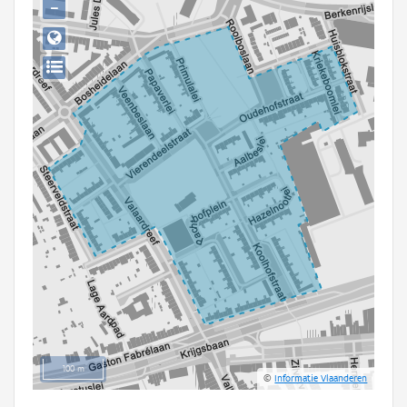
−
Persoon of collectief
Downloads
Hergebruik
Aanmelden
100 m
©
Informatie Vlaanderen