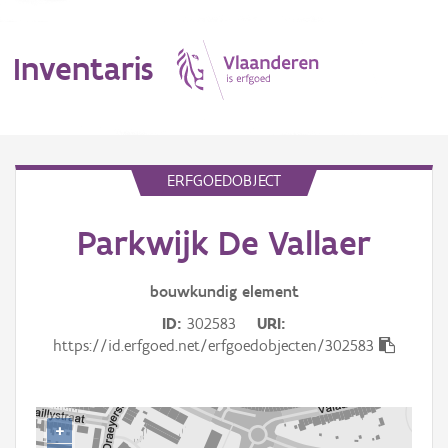
Inventaris
MENU
ERFGOEDOBJECT
Parkwijk De Vallaer
Erfgoedobject
Aanduidingsobject
bouwkundig
element
ID
302583
URI
Waarneming
https://id.erfgoed.net/erfgoedobjecten/302583
Thema
Gebeurtenis
+