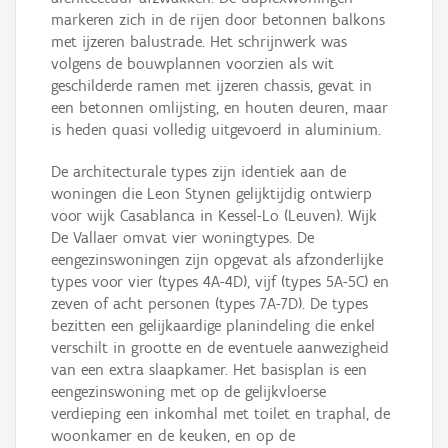
markeren zich in de rijen door betonnen balkons
met ijzeren balustrade. Het schrijnwerk was
volgens de bouwplannen voorzien als wit
geschilderde ramen met ijzeren chassis, gevat in
een betonnen omlijsting, en houten deuren, maar
is heden quasi volledig uitgevoerd in aluminium.
De architecturale types zijn identiek aan de
woningen die Leon Stynen gelijktijdig ontwierp
voor wijk Casablanca in Kessel-Lo (Leuven). Wijk
De Vallaer omvat vier woningtypes. De
eengezinswoningen zijn opgevat als afzonderlijke
types voor vier (types 4A-4D), vijf (types 5A-5C) en
zeven of acht personen (types 7A-7D). De types
bezitten een gelijkaardige planindeling die enkel
verschilt in grootte en de eventuele aanwezigheid
van een extra slaapkamer. Het basisplan is een
eengezinswoning met op de gelijkvloerse
verdieping een inkomhal met toilet en traphal, de
woonkamer en de keuken, en op de