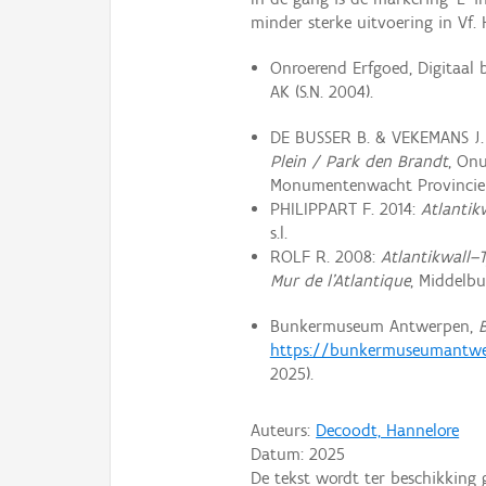
minder sterke uitvoering in Vf.
Onroerend Erfgoed, Digitaal
AK (S.N. 2004).
DE BUSSER B. & VEKEMANS J.
Plein / Park den Brandt
, Onu
Monumentenwacht Provincie
PHILIPPART F. 2014:
Atlantik
s.l.
ROLF R. 2008:
Atlantikwall–
Mur de l’Atlantique
, Middelbur
Bunkermuseum Antwerpen,
https://bunkermuseumantwe
2025).
Auteurs:
Decoodt, Hannelore
Datum:
2025
De tekst wordt ter beschikking 