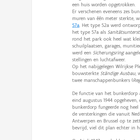
een huis worden opgetrokken.
Er verschenen eveneens zes bu
muren van één meter sterkte, w
57a
. Het type 52a werd ontwor
het type 57a als
Sanitätsunters
rond het park ook heel wat klei
schuilplaatsen, garages, muniti
werd een
Sicherungsring
aangel
stellingen en luchtafweer.
Op het nabijgelegen Wilrijkse P
bouwsterkte
Ständige Ausbau
,
twee manschappenbunkers (
Re
De functie van het bunkerdorp 
eind augustus 1944 opgeheven, 
bunkerdorp fungeerde nog heel
de versterkingen die vanuit Ne
Antwerpen en Brussel op te ze
bevrijd, viel dit plan echter in 