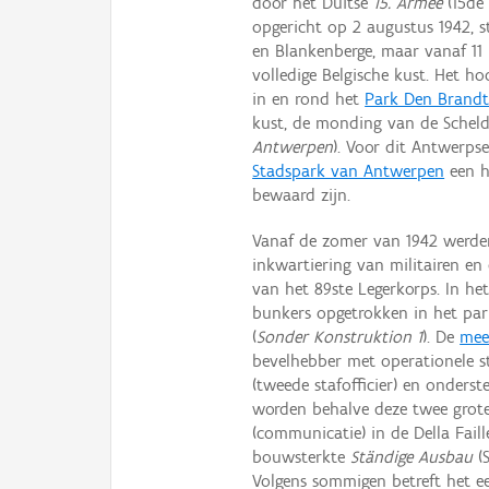
door het Duitse
15. Armee
(15de 
opgericht op 2 augustus 1942, s
en Blankenberge, maar vanaf 11
volledige Belgische kust. Het h
in en rond het
Park Den Brand
kust, de monding van de Schel
Antwerpen
). Voor dit Antwerps
Stadspark van Antwerpen
een h
bewaard zijn.
Vanaf de zomer van 1942 werde
inkwartiering van militairen en
van het 89ste Legerkorps. In h
bunkers opgetrokken in het par
(
Sonder Konstruktion 1
). De
mee
bevelhebber met operationele s
(tweede stafofficier) en onders
worden behalve deze twee grot
(communicatie) in de Della Fai
bouwsterkte
Ständige Ausbau
(S
Volgens sommigen betreft het 