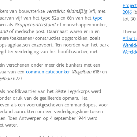
Projec
nkers van bouwsterkte
verstärkt feldmäβig
(Vf), met
2016
(b
aarvan vijf van het type 52a en één van het
type
tot
30
pen als
Gruppenunterstand
of manschappenbunker,
tand
of medische post. Daarnaast waren er in en
Thema
nere (bakstenen) constructies opgetrokken, zoals
Atlant
eopslagplaatsen enzovoort. Ten noorden van het park
Wereld
egd ter verdediging van het hoofdkwartier, met
Wereld
lein verschenen onder meer drie bunkers met een
 waarvan een
communicatiebunker
(
Regelbau
618) en
gelbau
622).
als hoofdkwartier van het 89ste Legerkorps werd
onder druk van de geallieerde opmars. Het
 even als een vooruitgeschoven commandopost voor
derland aanrukten om een verdedigingslinie tussen
tten. Toen Antwerpen op 4 september 1944 werd
het water.