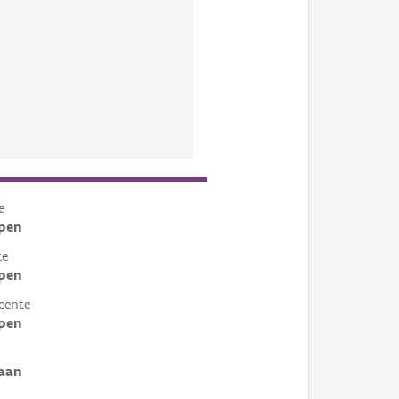
e
pen
te
pen
eente
pen
aan