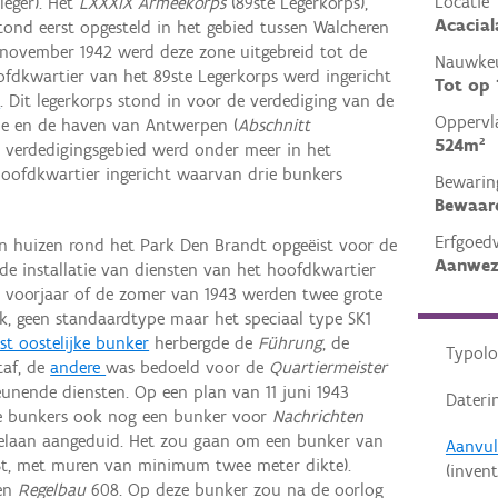
Locatie
leger). Het
LXXXIX Armeekorps
(89ste Legerkorps),
Acacial
tond eerst opgesteld in het gebied tussen Walcheren
 november 1942 werd deze zone uitgebreid tot de
Nauwkeu
oofdkwartier van het 89ste Legerkorps werd ingericht
Tot op
t
. Dit legerkorps stond in voor de verdediging van de
Oppervl
de en de haven van Antwerpen (
Abschnitt
524m²
e verdedigingsgebied werd onder meer in het
oofdkwartier ingericht waarvan drie bunkers
Bewarin
Bewaar
Erfgoed
n huizen rond het Park Den Brandt opgeëist voor de
Aanwez
 de installatie van diensten van het hoofdkwartier
et voorjaar of de zomer van 1943 werden twee grote
k, geen standaardtype maar het speciaal type SK1
st oostelijke bunker
herbergde de
Führung
, de
Typolo
taf, de
andere
was bedoeld voor de
Quartiermeister
teunende diensten. Op een plan van 11 juni 1943
Dateri
e bunkers ook nog een bunker voor
Nachrichten
llelaan aangeduid. Het zou gaan om een bunker van
Aanvul
t, met muren van minimum twee meter dikte).
(invent
een
Regelbau
608. Op deze bunker zou na de oorlog