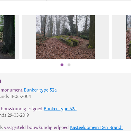
n
d monument
Bunker type 52a
inds
11-06-2004
d bouwkundig erfgoed
Bunker type 52a
nds
29-03-2019
ls
vastgesteld bouwkundig erfgoed
Kasteeldomein Den Brandt