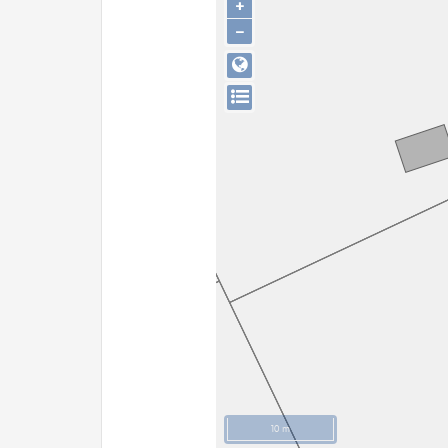
+
−
10 m