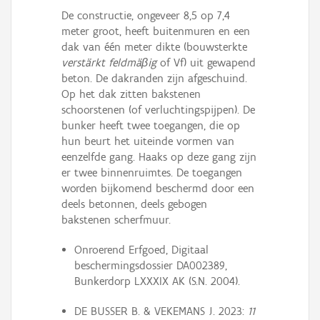
De constructie, ongeveer 8,5 op 7,4
meter groot, heeft buitenmuren en een
dak van één meter dikte (bouwsterkte
verstärkt feldmäβig
of Vf) uit gewapend
beton. De dakranden zijn afgeschuind.
Op het dak zitten bakstenen
schoorstenen (of verluchtingspijpen). De
bunker heeft twee toegangen, die op
hun beurt het uiteinde vormen van
eenzelfde gang. Haaks op deze gang zijn
er twee binnenruimtes. De toegangen
worden bijkomend beschermd door een
deels betonnen, deels gebogen
bakstenen scherfmuur.
Onroerend Erfgoed, Digitaal
beschermingsdossier DA002389,
Bunkerdorp LXXXIX AK (S.N. 2004).
DE BUSSER B. & VEKEMANS J. 2023:
11