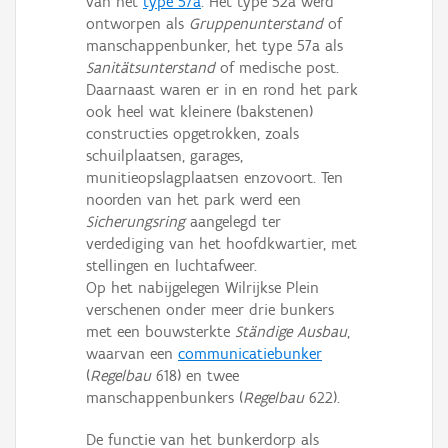
van het
type 57a
. Het type 52a werd
ontworpen als
Gruppenunterstand
of
manschappenbunker, het type 57a als
Sanitätsunterstand
of medische post.
Daarnaast waren er in en rond het park
ook heel wat kleinere (bakstenen)
constructies opgetrokken, zoals
schuilplaatsen, garages,
munitieopslagplaatsen enzovoort. Ten
noorden van het park werd een
Sicherungsring
aangelegd ter
verdediging van het hoofdkwartier, met
stellingen en luchtafweer.
Op het nabijgelegen Wilrijkse Plein
verschenen onder meer drie bunkers
met een bouwsterkte
Ständige Ausbau
,
waarvan een
communicatiebunker
(
Regelbau
618) en twee
manschappenbunkers (
Regelbau
622).
De functie van het bunkerdorp als