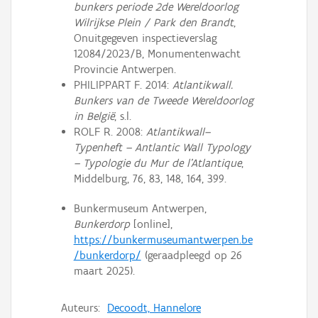
bunkers periode 2de Wereldoorlog
Wilrijkse Plein / Park den Brandt
,
Onuitgegeven inspectieverslag
12084/2023/B, Monumentenwacht
Provincie Antwerpen.
PHILIPPART F. 2014:
Atlantikwall.
Bunkers van de Tweede Wereldoorlog
in België
, s.l.
ROLF R. 2008:
Atlantikwall–
Typenheft – Antlantic Wall Typology
– Typologie du Mur de l’Atlantique
,
Middelburg, 76, 83, 148, 164, 399.
Bunkermuseum Antwerpen,
Bunkerdorp
[online],
https://bunkermuseumantwerpen.be
/bunkerdorp/
(geraadpleegd op 26
maart 2025).
Auteurs:
Decoodt, Hannelore