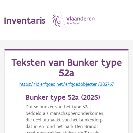
Inventaris
MENU
Teksten van
Bunker type
52a
Erfgoedobject
https://id.erfgoed.net/erfgoedobjecten/302767
Aanduidingsobject
Bunker type 52a (
2025
)
Waarneming
Duitse bunker van het type 52a,
Thema
bedoeld als manschappenonderkomen,
die deel uitmaakt van het bunkerdorp
Gebeurtenis
dat in en rond het park Den Brandt
werd opgetrokken tijdens de Tweede