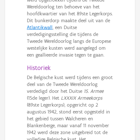
Persoon of collectief
Wereldoorlog ten behoeve van het
hoofdkwartier van het 89ste Legerkorps.
Downloads
Dit bunkerdorp maakte deel uit van de
Atlantikwall
, een Duitse
Hergebruik
verdedigingsstelling die tijdens de
Tweede Wereldoorlog langs de Europese
Aanmelden
westelijke kusten werd aangelegd om
een geallieerde invasie tegen te gaan.
Historiek
De Belgische kust werd tijdens een groot
deel van de Tweede Wereldoorlog
verdedigd door het Duitse
15. Armee
(15de leger). Het
LXXXIX Armeekorps
(89ste Legerkorps), opgericht op 2
augustus 1942, stond eerst opgesteld in
het gebied tussen Walcheren en
Blankenberge, maar vanaf 11 november
1942 werd deze zone uitgebreid tot de
volledige Belgische kust. Het