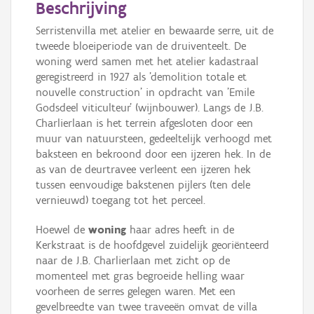
Beschrijving
Serristenvilla met atelier en bewaarde serre, uit de
tweede bloeiperiode van de druiventeelt. De
woning werd samen met het atelier kadastraal
geregistreerd in 1927 als 'demolition totale et
nouvelle construction' in opdracht van 'Emile
Godsdeel viticulteur' (wijnbouwer). Langs de J.B.
Charlierlaan is het terrein afgesloten door een
muur van natuursteen, gedeeltelijk verhoogd met
baksteen en bekroond door een ijzeren hek. In de
as van de deurtravee verleent een ijzeren hek
tussen eenvoudige bakstenen pijlers (ten dele
vernieuwd) toegang tot het perceel.
Hoewel de
woning
haar adres heeft in de
Kerkstraat is de hoofdgevel zuidelijk georiënteerd
naar de J.B. Charlierlaan met zicht op de
momenteel met gras begroeide helling waar
voorheen de serres gelegen waren. Met een
gevelbreedte van twee traveeën omvat de villa