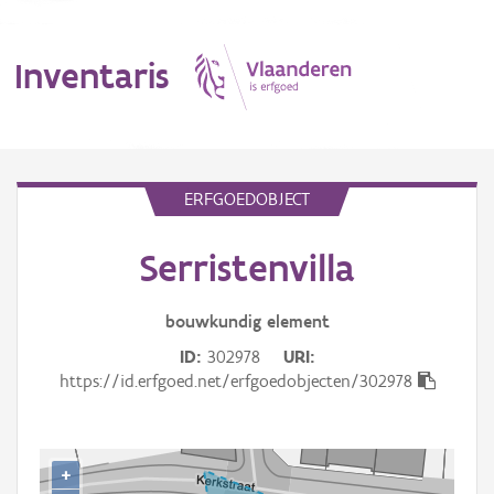
Inventaris
MENU
ERFGOEDOBJECT
Serristenvilla
Erfgoedobject
Aanduidingsobject
bouwkundig
element
ID
302978
URI
Waarneming
https://id.erfgoed.net/erfgoedobjecten/302978
Thema
Gebeurtenis
+