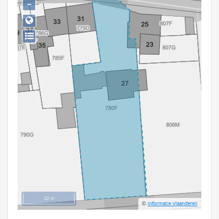
−
Persoon of collectief
Downloads
Hergebruik
Aanmelden
20 m
©
Informatie Vlaanderen