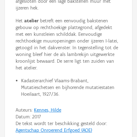
afgesloten door een lage bakstenen muur met
ijzeren hek.
Het
atelier
betreft een eenvoudig bakstenen
gebouw op rechthoekige plattegrond, afgedekt
met een kunstleien schilddak. Eenvoudige
rechthoekige muuropeningen onder ijzeren I-latei,
getoogd in het dakvenster. In tegenstelling tot de
woning bleef hier de als lambrekijn uitgewerkte
kroonlijst bewaard. De serre ligt ten zuiden van
het atelier.
Kadasterarchief Vlaams-Brabant,
Mutatieschetsen en bijhorende mutatiestaten
Hoeilaart, 1927/36.
Auteurs:
Kennes, Hilde
Datum:
2017
De tekst wordt ter beschikking gesteld door:
Agentschap Onroerend Erfgoed (AOE)