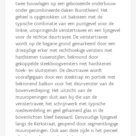
twee bouwlagen op een gebosseerde onderbouw
onder gecombineerde daken (kunstleien). Het
geheel is opgetrokken uit baksteen met de
typische combinatie van een puntgevel voor de
linkse, uitspringende venstertravee en een lijstgevel
voor de rechtse deurtravee. De venstertravee
wordt op de begane grond gemarkeerd door een
driezijdige erker met rechthoekige vensters met
hardstenen tussenstijlen, bekroond door
gekoppelde steekboogvensters met hardstenen
hoek- en sluitstenen. De deurtravee wordt
voorafgegaan door een steektrap en portiek met
bekronend balkon voor het deurvenster van de
bovenverdieping. Het uitzicht van de
muuropeningen sluit aan bij die van de
venstertravee; het schrijnwerk met typische
roedeverdeling en geel gehamerd glas in de
bovenlichten bleef bewaard. Eenvoudige lijstgevel
langs de Kerkstraat, geopend door segmentbogige
muuropeningen. Ook aan deze zijde is het perceel