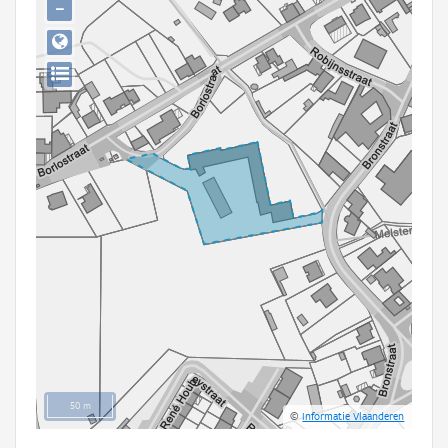
−
Persoon of collectief
Downloads
Hergebruik
Aanmelden
50 m
©
Informatie Vlaanderen