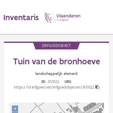
Inventaris
MENU
ERFGOEDOBJECT
Tuin van de bronhoeve
Erfgoedobject
Aanduidingsobject
landschappelijk
element
ID
303122
URI
Waarneming
https://id.erfgoed.net/erfgoedobjecten/303122
Thema
Gebeurtenis
+