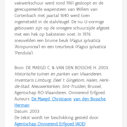
vakwerkschuur werd rond 1961 gesloopt en de
gerecupereerde wapensteen van Willem van
Cortenbach met jaartal 1640 werd toen
ingemetseld in de stalvleugel. De nu U-vormige
gebouwen zijn op de vroegere schuurzijde afgezet
met een hek op bakstenen voet. In 1976
sneuvelden een bruine beuk (
Fagus sylvatica
'Atropunicea') en een treurbeuk (
Fagus sylvatica
'Pendula').
Bron: DE MAEGD C. & VAN DEN BOSSCHE H. 2003:
Historische tuinen en parken van Vlaanderen.
Inventaris Limburg. Deel 1: Gingelom, Halen, Herk-
de-Stad, Nieuwerkerken, Sint-Truiden
, Brussel,
Agentschap RO-Vlaanderen. Onroerend Erfgoed.
Auteurs:
De Maegd, Christiane
;
van den Bossche,
Herman
Datum:
2003
De tekst wordt ter beschikking gesteld door:
Agentschap Onroerend Erfgoed (AOE)