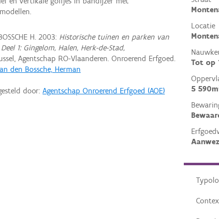
f en vertikale golfjes in bandijzer met
Monten
 modellen.
Locatie
Montena
BOSSCHE H. 2003:
Historische tuinen en parken van
Deel 1: Gingelom, Halen, Herk-de-Stad,
Nauwkeu
russel, Agentschap RO-Vlaanderen. Onroerend Erfgoed.
Tot op
an den Bossche, Herman
Oppervl
5 590m
gesteld door:
Agentschap Onroerend Erfgoed (AOE)
Bewarin
Bewaar
Erfgoed
Aanwez
Typolo
Contex