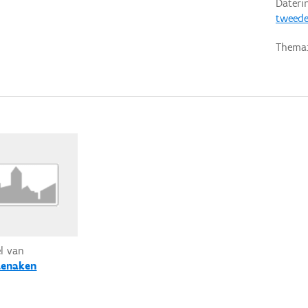
Dateri
tweede
Thema
el van
enaken