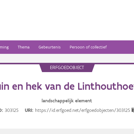
ming
Thema
Gebeurtenis
Persoon of collectief
ERFGOEDOBJECT
in en hek van de Linthoutho
landschappelijk
element
D
303125
URI
https://id.erfgoed.net/erfgoedobjecten/303125