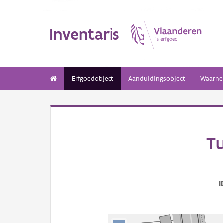
Inventaris
Erfgoedobject
Aanduidingsobject
Waarne
Tu
I