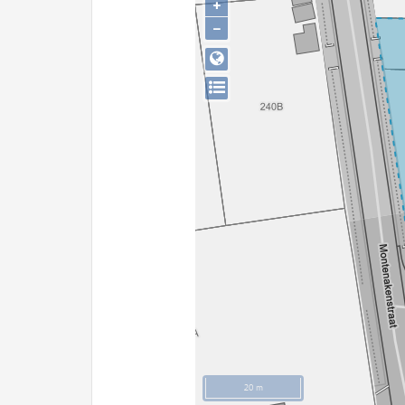
+
−
20 m