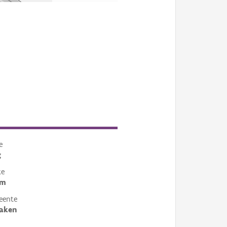
e
g
te
om
eente
aken