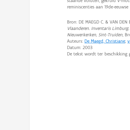
staande voluten, gekruld V-motie
reminiscenties aan 19de-eeuwse
Bron: DE MAEGD C. & VAN DEN 
Vlaanderen. Inventaris Limburg. 
Nieuwerkerken, Sint-Truiden
, B
Auteurs:
De Maegd, Christiane
;
v
Datum:
2003
De tekst wordt ter beschikking 