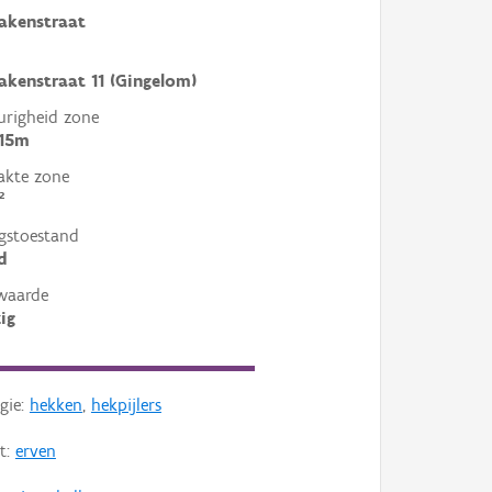
akenstraat
kenstraat 11 (Gingelom)
righeid zone
 15m
akte zone
²
gstoestand
d
waarde
ig
gie:
hekken
,
hekpijlers
t:
erven