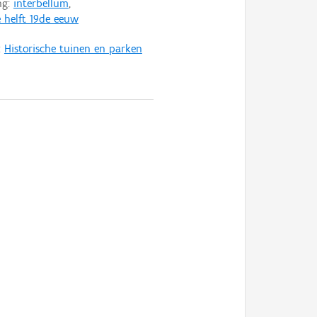
ng:
interbellum
,
 helft 19de eeuw
:
Historische tuinen en parken