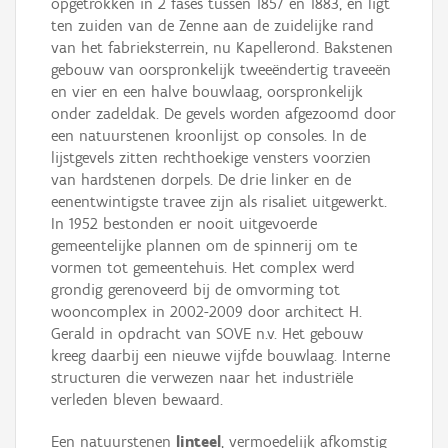
opgetrokken in 2 fases tussen 1857 en 1883, en ligt
ten zuiden van de Zenne aan de zuidelijke rand
van het fabrieksterrein, nu Kapellerond. Bakstenen
gebouw van oorspronkelijk tweeëndertig traveeën
en vier en een halve bouwlaag, oorspronkelijk
onder zadeldak. De gevels worden afgezoomd door
een natuurstenen kroonlijst op consoles. In de
lijstgevels zitten rechthoekige vensters voorzien
van hardstenen dorpels. De drie linker en de
eenentwintigste travee zijn als risaliet uitgewerkt.
In 1952 bestonden er nooit uitgevoerde
gemeentelijke plannen om de spinnerij om te
vormen tot gemeentehuis. Het complex werd
grondig gerenoveerd bij de omvorming tot
wooncomplex in 2002-2009 door architect H.
Gerald in opdracht van SOVE n.v. Het gebouw
kreeg daarbij een nieuwe vijfde bouwlaag. Interne
structuren die verwezen naar het industriële
verleden bleven bewaard.
Een natuurstenen
linteel
, vermoedelijk afkomstig