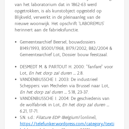
van het laboratorium dat in 1862-63 werd
opgetrokken, is als kunstobject opgesteld op
Blijkveld, verwerkt in de pleinaanleg van de
nieuwe woonwijk. Het opschrift ‘LABOREMUS’
herinnert aan de fabrieksfunctie.
Gemeentearchief Beersel, bouwdossiers
B149/1993, B5001/1968, B179/2002, B82/2004 &
Gemeentearchief Lot, Dossier bouw feestzaal.
DESMEDT M. & PARTOUT H. 2000: "fanfare" voor
Lot,
En het dorp zal duren ...
2.8.
VANDENBUSSCHE J. 2003: De industrieel
Scheppers: van Mechelen via Brussel naar Lot,
En het dorp zal duren ...
5.18, 23-37.
VANDENBUSSCHE J. 2004: De geschiedenis van
de wolfabriek in Lot,
En het dorp zal duren ...
6.21, 17-71.
S.N. s.d.:
Filature EDP (Belgium)
[online],
https://telefunker.wordpress.com/category/texti