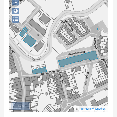
−
Persoon of collectief
Downloads
Hergebruik
Aanmelden
50 m
©
Informatie Vlaanderen