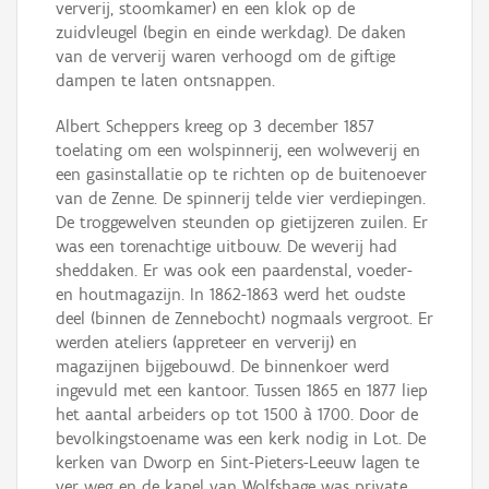
ververij, stoomkamer) en een klok op de
zuidvleugel (begin en einde werkdag). De daken
van de ververij waren verhoogd om de giftige
dampen te laten ontsnappen.
Albert Scheppers kreeg op 3 december 1857
toelating om een wolspinnerij, een wolweverij en
een gasinstallatie op te richten op de buitenoever
van de Zenne. De spinnerij telde vier verdiepingen.
De troggewelven steunden op gietijzeren zuilen. Er
was een torenachtige uitbouw. De weverij had
sheddaken. Er was ook een paardenstal, voeder-
en houtmagazijn. In 1862-1863 werd het oudste
deel (binnen de Zennebocht) nogmaals vergroot. Er
werden ateliers (appreteer en ververij) en
magazijnen bijgebouwd. De binnenkoer werd
ingevuld met een kantoor. Tussen 1865 en 1877 liep
het aantal arbeiders op tot 1500 à 1700. Door de
bevolkingstoename was een kerk nodig in Lot. De
kerken van Dworp en Sint-Pieters-Leeuw lagen te
ver weg en de kapel van Wolfshage was private