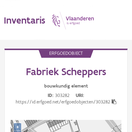
Inventaris
MENU
ERFGOEDOBJECT
Fabriek Scheppers
Erfgoedobject
Aanduidingsobject
bouwkundig
element
ID
303282
URI
Waarneming
https://id.erfgoed.net/erfgoedobjecten/303282
Thema
Gebeurtenis
+