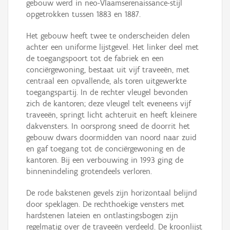
gebouw werd in neo-Vlaamserenaissance-stijl
opgetrokken tussen 1883 en 1887.
Het gebouw heeft twee te onderscheiden delen
achter een uniforme lijstgevel. Het linker deel met
de toegangspoort tot de fabriek en een
conciërgewoning, bestaat uit vijf traveeën, met
centraal een opvallende, als toren uitgewerkte
toegangspartij. In de rechter vleugel bevonden
zich de kantoren; deze vleugel telt eveneens vijf
traveeën, springt licht achteruit en heeft kleinere
dakvensters. In oorsprong sneed de doorrit het
gebouw dwars doormidden van noord naar zuid
en gaf toegang tot de conciërgewoning en de
kantoren. Bij een verbouwing in 1993 ging de
binnenindeling grotendeels verloren.
De rode bakstenen gevels zijn horizontaal belijnd
door speklagen. De rechthoekige vensters met
hardstenen lateien en ontlastingsbogen zijn
regelmatig over de traveeën verdeeld. De kroonlijst