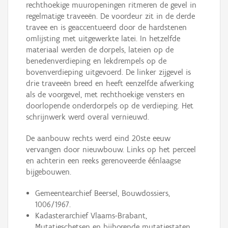
rechthoekige muuropeningen ritmeren de gevel in
regelmatige traveeën. De voordeur zit in de derde
travee en is geaccentueerd door de hardstenen
omlijsting met uitgewerkte latei. In hetzelfde
materiaal werden de dorpels, lateien op de
benedenverdieping en lekdrempels op de
bovenverdieping uitgevoerd. De linker zijgevel is
drie traveeën breed en heeft eenzelfde afwerking
als de voorgevel, met rechthoekige vensters en
doorlopende onderdorpels op de verdieping. Het
schrijnwerk werd overal vernieuwd.
De aanbouw rechts werd eind 20ste eeuw
vervangen door nieuwbouw. Links op het perceel
en achterin een reeks gerenoveerde éénlaagse
bijgebouwen.
Gemeentearchief Beersel, Bouwdossiers,
1006/1967.
Kadasterarchief Vlaams-Brabant,
Mutatieschetsen en bijhorende mutatiestaten