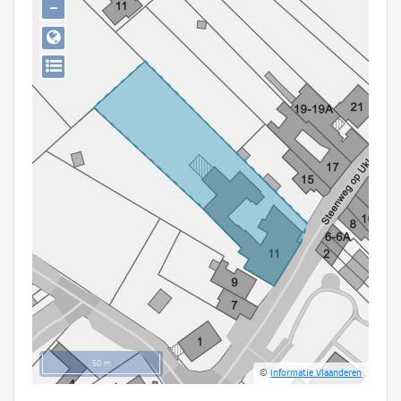
−
Persoon of collectief
Downloads
Hergebruik
Aanmelden
50 m
©
Informatie Vlaanderen