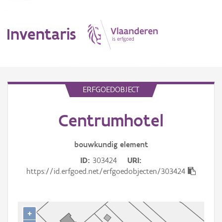
Inventaris
MENU
ERFGOEDOBJECT
Centrumhotel
Erfgoedobject
Aanduidingsobject
bouwkundig
element
ID
303424
URI
Waarneming
https://id.erfgoed.net/erfgoedobjecten/303424
Thema
Gebeurtenis
+