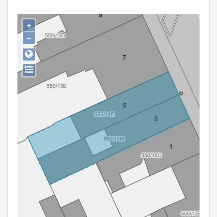
Persoon of collectief
+
Downloads
−
Hergebruik
Aanmelden