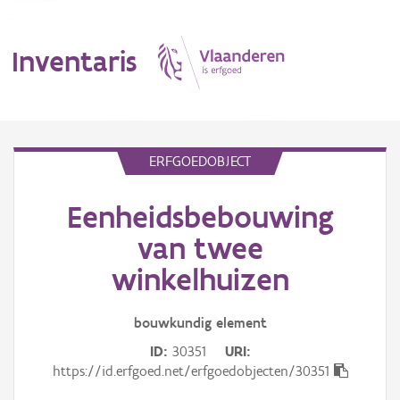
Inventaris
MENU
ERFGOEDOBJECT
Eenheidsbebouwing
Erfgoedobject
van twee
Aanduidingsobject
winkelhuizen
Waarneming
bouwkundig
element
Thema
ID
30351
URI
https://id.erfgoed.net/erfgoedobjecten/30351
Gebeurtenis