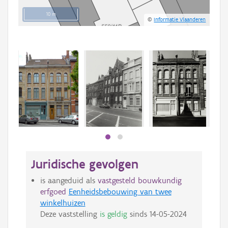
10 m
©
Informatie Vlaanderen
Juridische gevolgen
is aangeduid als
vastgesteld bouwkundig
erfgoed
Eenheidsbebouwing van twee
winkelhuizen
Deze vaststelling
is geldig
sinds
14-05-2024