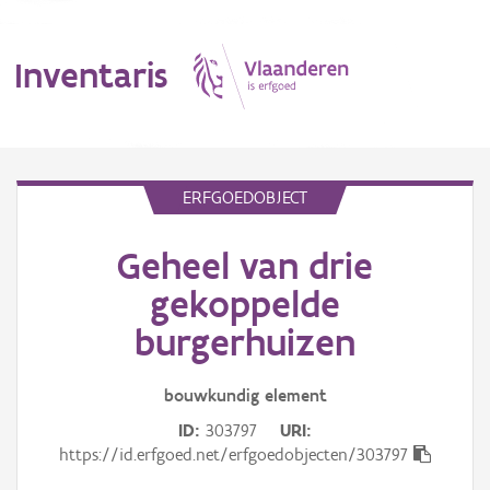
Inventaris
MENU
ERFGOEDOBJECT
Geheel van drie
Erfgoedobject
gekoppelde
Aanduidingsobject
burgerhuizen
Waarneming
bouwkundig
element
Thema
ID
303797
URI
https://id.erfgoed.net/erfgoedobjecten/303797
Gebeurtenis