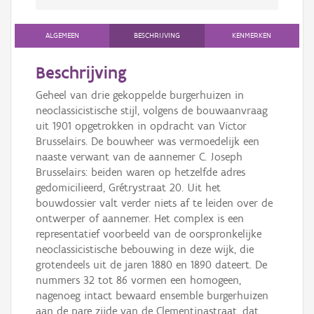
ALGEMEEN
BESCHRIJVING
KENMERKEN
Beschrijving
Geheel van drie gekoppelde burgerhuizen in
neoclassicistische stijl, volgens de bouwaanvraag
uit 1901 opgetrokken in opdracht van Victor
Brusselairs. De bouwheer was vermoedelijk een
naaste verwant van de aannemer C. Joseph
Brusselairs: beiden waren op hetzelfde adres
gedomicilieerd, Grétrystraat 20. Uit het
bouwdossier valt verder niets af te leiden over de
ontwerper of aannemer. Het complex is een
representatief voorbeeld van de oorspronkelijke
neoclassicistische bebouwing in deze wijk, die
grotendeels uit de jaren 1880 en 1890 dateert. De
nummers 32 tot 86 vormen een homogeen,
nagenoeg intact bewaard ensemble burgerhuizen
aan de pare zijde van de Clementinastraat, dat