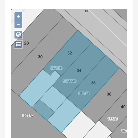
Persoon of collectief
+
Downloads
−
Hergebruik
Aanmelden