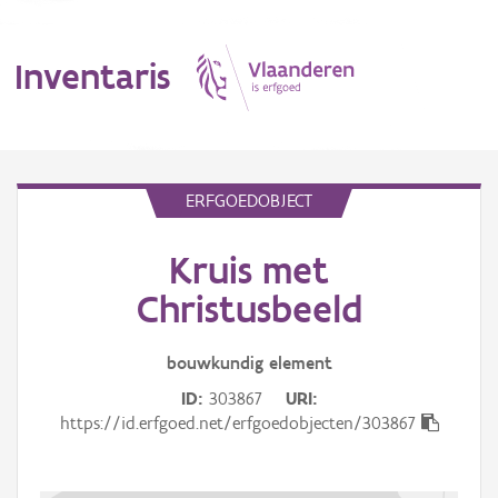
Inventaris
MENU
ERFGOEDOBJECT
Kruis met
Erfgoedobject
Christusbeeld
Aanduidingsobject
bouwkundig
element
Waarneming
ID
303867
URI
Thema
https://id.erfgoed.net/erfgoedobjecten/303867
Gebeurtenis