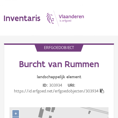
Inventaris
MENU
ERFGOEDOBJECT
Burcht van Rummen
Erfgoedobject
Aanduidingsobject
landschappelijk
element
ID
303934
URI
Waarneming
https://id.erfgoed.net/erfgoedobjecten/303934
Thema
Gebeurtenis
+