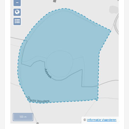
−
Persoon of collectief
Downloads
Hergebruik
Aanmelden
100 m
©
Informatie Vlaanderen