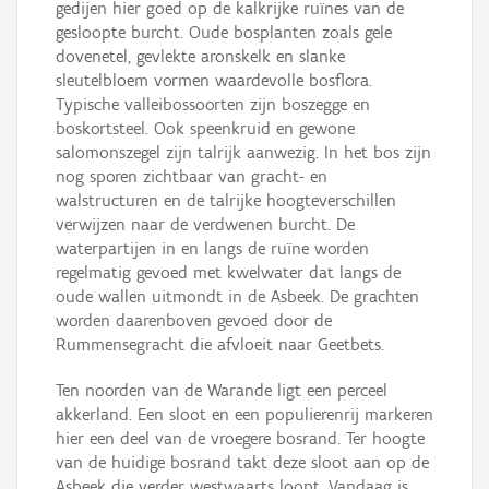
gedijen hier goed op de kalkrijke ruïnes van de
gesloopte burcht. Oude bosplanten zoals gele
dovenetel, gevlekte aronskelk en slanke
sleutelbloem vormen waardevolle bosflora.
Typische valleibossoorten zijn boszegge en
boskortsteel. Ook speenkruid en gewone
salomonszegel zijn talrijk aanwezig. In het bos zijn
nog sporen zichtbaar van gracht- en
walstructuren en de talrijke hoogteverschillen
verwijzen naar de verdwenen burcht. De
waterpartijen in en langs de ruïne worden
regelmatig gevoed met kwelwater dat langs de
oude wallen uitmondt in de Asbeek. De grachten
worden daarenboven gevoed door de
Rummensegracht die afvloeit naar Geetbets.
Ten noorden van de Warande ligt een perceel
akkerland. Een sloot en een populierenrij markeren
hier een deel van de vroegere bosrand. Ter hoogte
van de huidige bosrand takt deze sloot aan op de
Asbeek die verder westwaarts loopt. Vandaag is