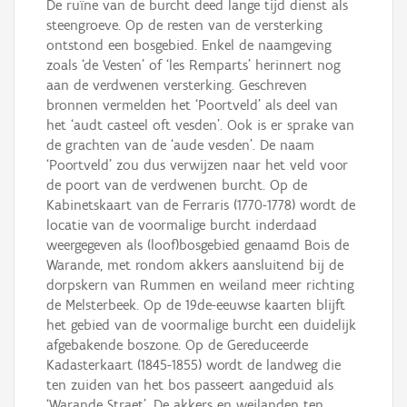
De ruïne van de burcht deed lange tijd dienst als
steengroeve. Op de resten van de versterking
ontstond een bosgebied. Enkel de naamgeving
zoals ‘de Vesten’ of ‘les Remparts’ herinnert nog
aan de verdwenen versterking. Geschreven
bronnen vermelden het ‘Poortveld’ als deel van
het ‘audt casteel oft vesden’. Ook is er sprake van
de grachten van de ‘aude vesden’. De naam
‘Poortveld’ zou dus verwijzen naar het veld voor
de poort van de verdwenen burcht. Op de
Kabinetskaart van de Ferraris (1770-1778) wordt de
locatie van de voormalige burcht inderdaad
weergegeven als (loof)bosgebied genaamd Bois de
Warande, met rondom akkers aansluitend bij de
dorpskern van Rummen en weiland meer richting
de Melsterbeek. Op de 19de-eeuwse kaarten blijft
het gebied van de voormalige burcht een duidelijk
afgebakende boszone. Op de Gereduceerde
Kadasterkaart (1845-1855) wordt de landweg die
ten zuiden van het bos passeert aangeduid als
‘Warande Straet’. De akkers en weilanden ten