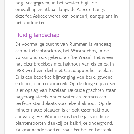
nog weergegeven, in het westen blijft de
omwalling zichtbaar langs de Asbeek. Langs
dezelfde Asbeek wordt een bomenrij aangeplant in
het zuidoosten.
Huidig landschap
De voormalige burcht van Rummen is vandaag
een nat elzenbroekbos, het Warandebos, in de
volksmond ook gekend als ‘De Vraan’. Het is een
nat elzenbroekbos met hakhout van els en es. In
1988 werd een deel met Canadapopulier beplant.
Er is een beperkte bijmenging van berk, gewone
esdoorn, olm en zomereik. Op de drogere plaatsen
is er opslag van hazelaar. De oude grachten staan
nagenoeg steeds onder water en vormen een
perfecte standplaats voor elzenhakhout. Op de
minder natte plaatsen is er ook essenhakhout
aanwezig. Het Warandebos herbergt specifieke
plantensoorten dankzij de kalkrijke ondergrond.
Kalkminnende soorten zoals éénbes en bosrank