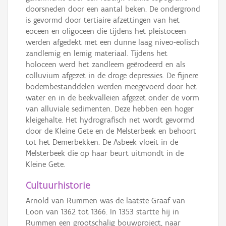
doorsneden door een aantal beken. De ondergrond
is gevormd door tertiaire afzettingen van het
eoceen en oligoceen die tijdens het pleistoceen
werden afgedekt met een dunne laag niveo-eolisch
zandlemig en lemig materiaal. Tijdens het
holoceen werd het zandleem geërodeerd en als
colluvium afgezet in de droge depressies. De fijnere
bodembestanddelen werden meegevoerd door het
water en in de beekvalleien afgezet onder de vorm
van alluviale sedimenten. Deze hebben een hoger
kleigehalte. Het hydrografisch net wordt gevormd
door de Kleine Gete en de Melsterbeek en behoort
tot het Demerbekken. De Asbeek vloeit in de
Melsterbeek die op haar beurt uitmondt in de
Kleine Gete.
Cultuurhistorie
Arnold van Rummen was de laatste Graaf van
Loon van 1362 tot 1366. In 1353 startte hij in
Rummen een grootschalig bouwproject, naar