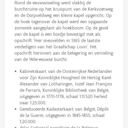
Rond de eeuwwisseling werd vlakbij de
burchtruïne op het kruispunt van de Kerkvoetweg
en de Dorpveldweg een kleine kapel opgericht. Op
de hoek tegenover de kapel werd een opgaande
zomereik aangeplant als hoekboom. Op de gevel
van de kapel is een bordje bevestigd met als
opschrift ‘Hier sneuvelden in 1365 de laatste
verdedigers van het Graafschap Loon’. Het
opschrift herinnert aan de belegering en vernieling
van de 14de-eeuwse burcht.
Kabinetskaart van de Oostenrijkse Nederlanden
voor Zijn Koninklijke Hoogheid de Hertog Karel
Alexander van Lotharingen, Jozef Jean François
de Ferraris, Koninklijke Bibliotheek van België,
uitgegeven in 1770-1778, schaal 1:11.520 herleid
naar 1:25.000.
Gereduceerde Kadasterkaart van België, Dépôt
de la Guerre, uitgegeven in 1845-1855, schaal
1:20.000.
Atlas Cadastral parcellaire de la Belgique,