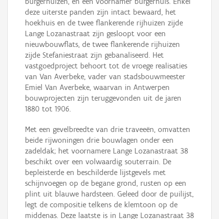
burgerhuizen, en een voornamer burgerhuis. Enkel
deze uiterste panden zijn intact bewaard, het
hoekhuis en de twee flankerende rijhuizen zijde
Lange Lozanastraat zijn gesloopt voor een
nieuwbouwflats, de twee flankerende rijhuizen
zijde Stefaniestraat zijn gebanaliseerd. Het
vastgoedproject behoort tot de vroege realisaties
van Van Averbeke, vader van stadsbouwmeester
Emiel Van Averbeke, waarvan in Antwerpen
bouwprojecten zijn teruggevonden uit de jaren
1880 tot 1906.
Met een gevelbreedte van drie traveeën, omvatten
beide rijwoningen drie bouwlagen onder een
zadeldak; het voornamere Lange Lozanastraat 38
beschikt over een volwaardig souterrain. De
bepleisterde en beschilderde lijstgevels met
schijnvoegen op de begane grond, rusten op een
plint uit blauwe hardsteen. Geleed door de puilijst,
legt de compositie telkens de klemtoon op de
middenas. Deze laatste is in Lange Lozanastraat 38