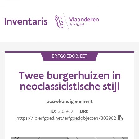
Inventaris
MENU
ERFGOEDOBJECT
Twee burgerhuizen in
Erfgoedobject
neoclassicistische stijl
Aanduidingsobject
bouwkundig
element
Waarneming
ID
303962
URI
Thema
https://id.erfgoed.net/erfgoedobjecten/303962
Gebeurtenis