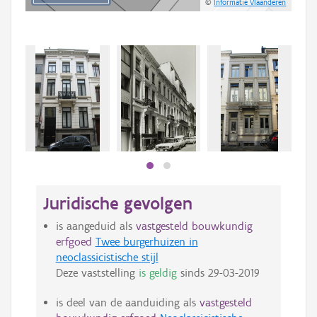
©
Informatie Vlaanderen
Beki
bee
bee
Juridische gevolgen
is aangeduid als
vastgesteld bouwkundig
erfgoed
Twee burgerhuizen in
neoclassicistische stijl
Deze vaststelling
is geldig
sinds
29-03-2019
is deel van de aanduiding als
vastgesteld