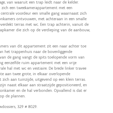
age, van waaruit een trap leidt naar de kelder.
t zich een tweekamerappartement met een
e centrale voordeur een smalle gang waarnaast zich
onkamers ontvouwen, met achteraan in een smalle
erdekt terras met wc. Een trap achterin, vanuit de
slaapkamer die zich op de verdieping van de aanbouw,
amers van dit appartement zit een naar achter toe
an het trappenhuis naar de bovenliggende
 van de gang vangt de spits toelopende vorm van
ing eenzelfde ruim appartement met een vrije
rale hal met wc en vestiaire. De brede linker travee
te aan twee grote, in elkaar overlopende
ich aan tuinzijde, uitgevend op een klein terras.
ijn naast elkaar aan straatzijde gepositioneerd, en
onkamer en de hal verbonden. Opvallend is dat er
op de plannen.
dossiers, 329 # 8029.