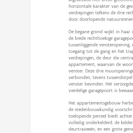
horizontale karakter van de ge
verdiepingen telkens de drie re
door doorlopende natuurstenen
De begane grond wijkt in haar i
de brede rechthoekige garagepoo
tussenliggende vensteropening, 
toegang tot de gang en het tr
verdiepingen, de deur die centraa
appartement, waarvan de woonk
venster. Deze drie muuropening
verbonden, tevens tussendorpe
venster bevinden. Het verzorgd
vierdelige garagepoort is bewaa
Het appartementsgebouw herber
de stedenbouwkundig voorschrif
toelopende perceel biedt achter
volledig onderkelderd; de kelde
deurtraveeën, en een grote gem