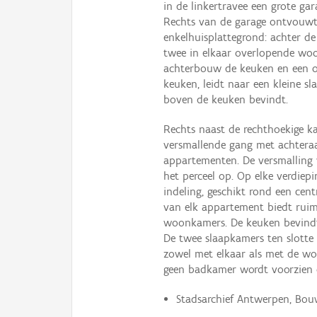
in de linkertravee een grote gar
Rechts van de garage ontvouw
enkelhuisplattegrond: achter d
twee in elkaar overlopende wo
achterbouw de keuken en een ov
keuken, leidt naar een kleine 
boven de keuken bevindt.
Rechts naast de rechthoekige k
versmallende gang met achtera
appartementen. De versmalling
het perceel op. Op elke verdiep
indeling, geschikt rond een cent
van elk appartement biedt ruim
woonkamers. De keuken bevindt z
De twee slaapkamers ten slotte z
zowel met elkaar als met de wo
geen badkamer wordt voorzien 
Stadsarchief Antwerpen, Bouw