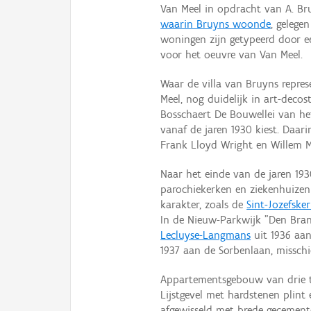
Van Meel in opdracht van A. Br
waarin Bruyns woonde
, gelege
woningen zijn getypeerd door een
voor het oeuvre van Van Meel.
Waar de villa van Bruyns repres
Meel, nog duidelijk in art-deco
Bosschaert De Bouwellei van h
vanaf de jaren 1930 kiest. Daari
Frank Lloyd Wright en Willem 
Naar het einde van de jaren 193
parochiekerken en ziekenhuizen
karakter, zoals de
Sint-Jozefske
In de Nieuw-Parkwijk "Den Bran
Lecluyse-Langmans
uit 1936 aan
1937 aan de Sorbenlaan, misschi
Appartementsgebouw van drie t
Lijstgevel met hardstenen plin
afgewisseld met brede gecement