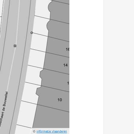
©
Informatie Vlaanderen