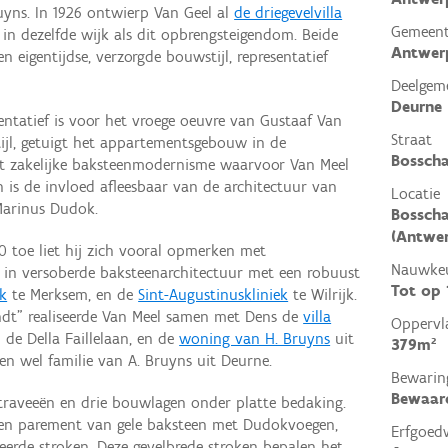
uyns. In 1926 ontwierp Van Geel al
de driegevelvilla
Gemeen
n in dezelfde wijk als dit opbrengsteigendom. Beide
Antwer
 eigentijdse, verzorgde bouwstijl, representatief
Deelgem
Deurne
entatief is voor het vroege oeuvre van Gustaaf Van
Straat
stijl, getuigt het appartementsgebouw in de
Bosscha
et zakelijke baksteenmodernisme waarvoor Van Meel
n is de invloed afleesbaar van de architectuur van
Locatie
Marinus Dudok.
Bosscha
(Antwe
0 toe liet hij zich vooral opmerken met
Nauwkeu
 in versoberde baksteenarchitectuur met een robuust
Tot op
rk
te Merksem, en de
Sint-Augustinuskliniek
te Wilrijk.
dt" realiseerde Van Meel samen met Dens de
villa
Oppervl
 de Della Faillelaan, en de
woning van H. Bruyns
uit
379m²
en wel familie van A. Bruyns uit Deurne.
Bewarin
Bewaar
raveeën en drie bouwlagen onder platte bedaking.
t en parement van gele baksteen met Dudokvoegen,
Erfgoed
eerde stroken. Deze gevelbrede stroken bepalen het