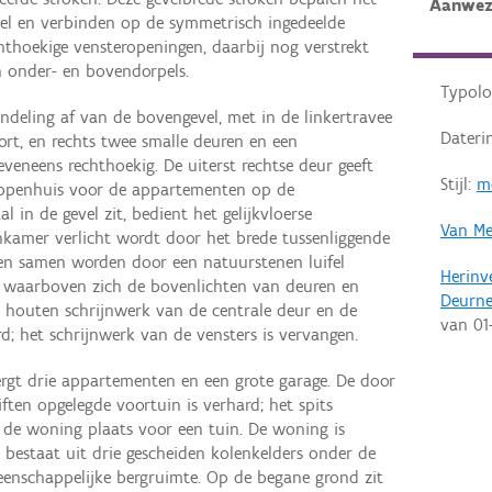
Aanwez
vel en verbinden op de symmetrisch ingedeelde
chthoekige vensteropeningen, daarbij nog verstrekt
 onder- en bovendorpels.
Typolo
ndeling af van de bovengevel, met in de linkertravee
Dateri
rt, en rechts twee smalle deuren en een
eveneens rechthoekig. De uiterst rechtse deur geeft
Stijl:
m
appenhuis voor de appartementen op de
l in de gevel zit, bedient het gelijkvloerse
Van Me
amer verlicht wordt door het brede tussenliggende
en samen worden door een natuurstenen luifel
Herinv
l waarboven zich de bovenlichten van deuren en
Deurne
e houten schrijnwerk van de centrale deur en de
van
01
rd; het schrijnwerk van de vensters is vervangen.
gt drie appartementen en een grote garage. De door
ten opgelegde voortuin is verhard; het spits
 de woning plaats voor een tuin. De woning is
r bestaat uit drie gescheiden kolenkelders onder de
eenschappelijke bergruimte. Op de begane grond zit