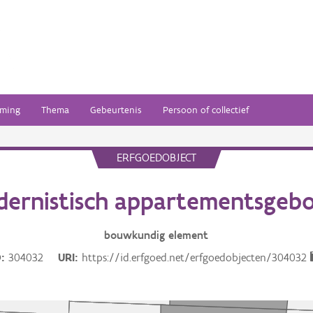
ming
Thema
Gebeurtenis
Persoon of collectief
ERFGOEDOBJECT
dernistisch appartementsgeb
bouwkundig
element
D
304032
URI
https://id.erfgoed.net/erfgoedobjecten/304032