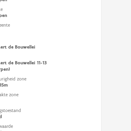
te
pen
eente
ert de Bouwellei
ert de Bouwellei 11-13
rpen)
righeid zone
 15m
akte zone
gstoestand
d
waarde