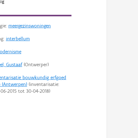
ig
gie:
meergezinswoningen
ng:
interbellum
odernisme
el, Gustaaf
(Ontwerper)
entarisatie bouwkundig erfgoed
 (Antwerpen)
(inventarisatie:
-06-2015
tot
30-04-2018
)