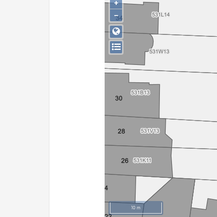
+
−
10 m