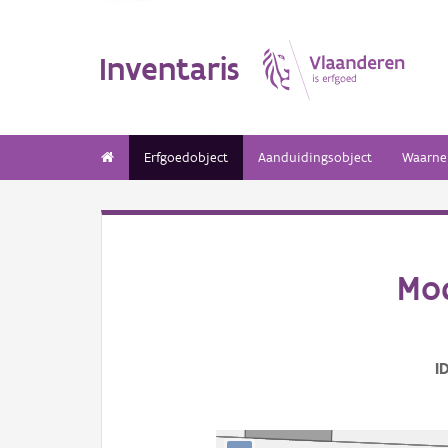
Inventaris
Erfgoedobject
Aanduidingsobject
Waarne
Mo
I