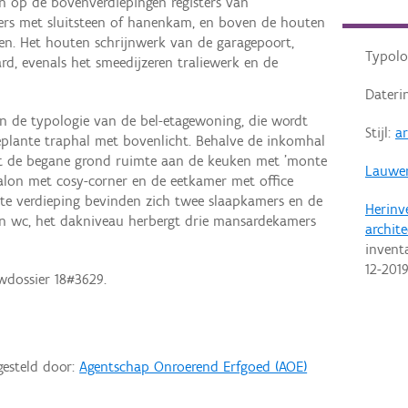
en op de bovenverdiepingen registers van
ers met sluitsteen of hanenkam, en boven de houten
len. Het houten schrijnwerk van de garagepoort,
Typolo
d, evenals het smeedijzeren traliewerk en de
Dateri
 de typologie van de bel-etagewoning, die wordt
Stijl:
a
eplante traphal met bovenlicht. Behalve de inkomhal
edt de begane grond ruimte aan de keuken met 'monte
Lauwe
salon met cosy-corner en de eetkamer met office
ste verdieping bevinden zich twee slaapkamers en de
Herinv
 wc, het dakniveau herbergt drie mansardekamers
archit
invent
12-201
wdossier 18#3629.
gesteld door:
Agentschap Onroerend Erfgoed (AOE)