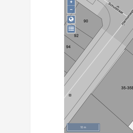
+
−
10 m