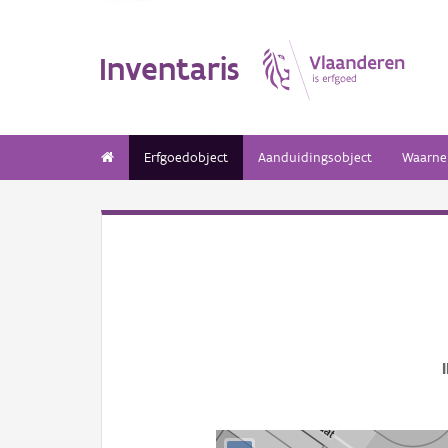
Inventaris
Erfgoedobject
Aanduidingsobject
Waarne