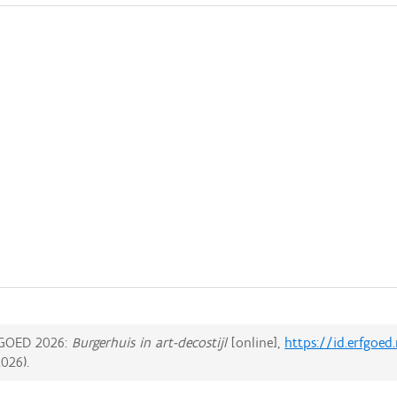
GOED 2026:
Burgerhuis in art-decostijl
[online],
https://id.erfgoed
2026
).