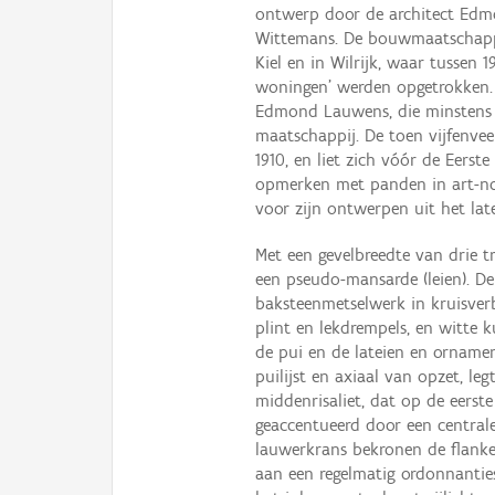
ontwerp door de architect Edm
Wittemans. De bouwmaatschappij
Kiel en in Wilrijk, waar tussen
woningen' werden opgetrokken.
Edmond Lauwens, die minstens v
maatschappij. De toen vijfenveer
1910, en liet zich vóór de Eers
opmerken met panden in art-nou
voor zijn ontwerpen uit het late
Met een gevelbreedte van drie 
een pseudo-mansarde (leien). De
baksteenmetselwerk in kruisver
plint en lekdrempels, en witte 
de pui en de lateien en orname
puilijst en axiaal van opzet, l
middenrisaliet, dat op de eerst
geaccentueerd door een centrale
lauwerkrans bekronen de flank
aan een regelmatig ordonnanti