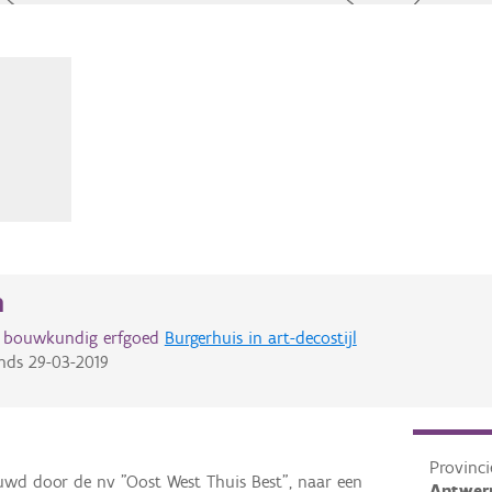
n
d bouwkundig erfgoed
Burgerhuis in art-decostijl
nds
29-03-2019
Provinci
ouwd door de nv "Oost West Thuis Best", naar een
Antwer