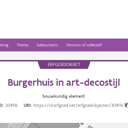
ming
Thema
Gebeurtenis
Persoon of collectief
ERFGOEDOBJECT
Burgerhuis in art-decostijl
bouwkundig
element
ID
304116
URI
https://id.erfgoed.net/erfgoedobjecten/304116