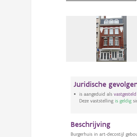
Juridische gevolge
is aangeduid als
vastgestel
Deze vaststelling
is geldig
si
Beschrijving
Burgerhuis in art-decostijl geb