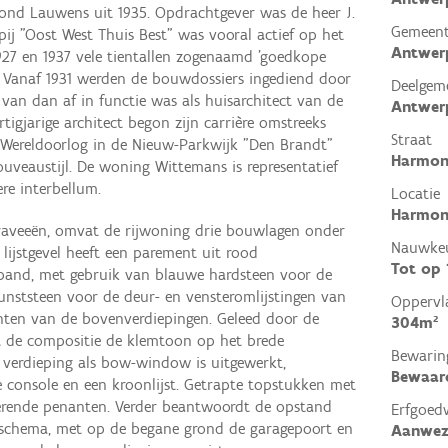
ond Lauwens uit 1935. Opdrachtgever was de heer J.
Gemeen
 "Oost West Thuis Best" was vooral actief op het
Antwer
 1927 en 1937 vele tientallen zogenaamd 'goedkope
 Vanaf 1931 werden de bouwdossiers ingediend door
Deelgem
an dan af in functie was als huisarchitect van de
Antwer
tigjarige architect begon zijn carrière omstreeks
Straat
te Wereldoorlog in de Nieuw-Parkwijk "Den Brandt"
Harmon
veaustijl. De woning Wittemans is representatief
re interbellum.
Locatie
Harmoni
traveeën, omvat de rijwoning drie bouwlagen onder
Nauwkeu
 lijstgevel heeft een parement uit rood
Tot op
band, met gebruik van blauwe hardsteen voor de
kunststeen voor de deur- en vensteromlijstingen van
Oppervl
nten van de bovenverdiepingen. Geleed door de
304m²
egt de compositie de klemtoon op het brede
Bewarin
e verdieping als bow-window is uitgewerkt,
Bewaar
 console en een kroonlijst. Getrapte topstukken met
erende penanten. Verder beantwoordt de opstand
Erfgoed
eschema, met op de begane grond de garagepoort en
Aanwez