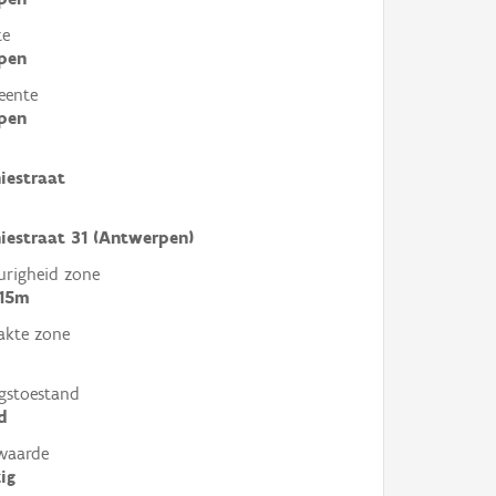
te
pen
eente
pen
iestraat
estraat 31 (Antwerpen)
righeid zone
 15m
akte zone
gstoestand
d
waarde
ig