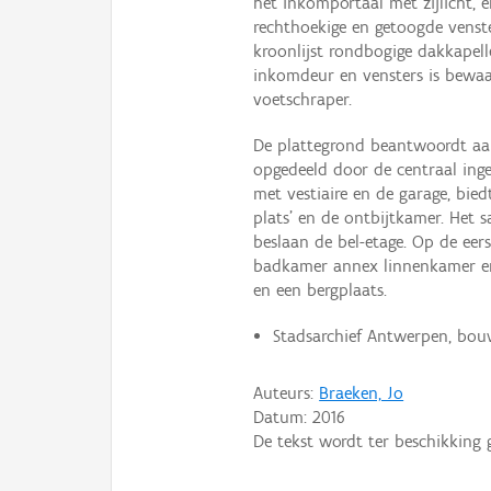
het inkomportaal met zijlicht, 
rechthoekige en getoogde venst
kroonlijst rondbogige dakkapel
inkomdeur en vensters is bewaar
voetschraper.
De plattegrond beantwoordt aan
opgedeeld door de centraal ing
met vestiaire en de garage, bi
plats' en de ontbijtkamer. Het 
beslaan de bel-etage. Op de eer
badkamer annex linnenkamer en
en een bergplaats.
Stadsarchief Antwerpen, bou
Auteurs:
Braeken, Jo
Datum:
2016
De tekst wordt ter beschikking 