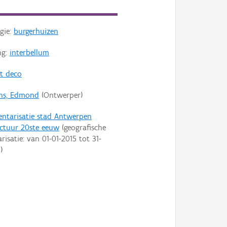
gie:
burgerhuizen
ng:
interbellum
rt deco
ns, Edmond
(Ontwerper)
entarisatie stad Antwerpen
ectuur 20ste eeuw
(geografische
arisatie: van
01-01-2015
tot
31-
9
)