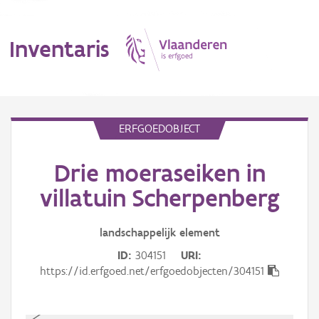
Inventaris
MENU
ERFGOEDOBJECT
Drie moeraseiken in
Erfgoedobject
villatuin Scherpenberg
Aanduidingsobject
landschappelijk
element
Waarneming
ID
304151
URI
Thema
https://id.erfgoed.net/erfgoedobjecten/304151
Gebeurtenis