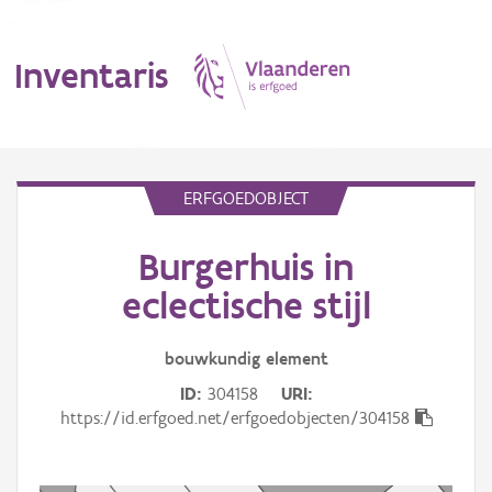
Inventaris
MENU
ERFGOEDOBJECT
Burgerhuis in
Erfgoedobject
eclectische stijl
Aanduidingsobject
bouwkundig
element
Waarneming
ID
304158
URI
Thema
https://id.erfgoed.net/erfgoedobjecten/304158
Gebeurtenis