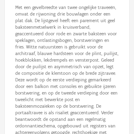
Met een gevelbreedte van twee ongelijke traveeën,
omvat de rijwoning drie bouwlagen onder een
plat dak. De lijstgevel heeft een parement uit geel
baksteenmetselwerk in kruisverband,
geaccentueerd door rode en zwarte baksteen voor
speklagen, ontlastingsbogen, borstweringen en
fries. Witte natuursteen is gebruikt voor de
architraaf, blauwe hardsteen voor de plint, puilijst,
hoekblokken, lekdrempels en vensterpost. Geleed
door de puilijst en asymmetrisch van opzet, legt
de compositie de klemtoon op de brede zijtravee.
Deze wordt op de eerste verdieping gemarkeerd
door een balkon met consoles en gebuikte ijzeren
borstwering, en op de tweede verdieping door een
tweelicht met bewerkte post en
baksteenmozaïeken op de borstwering. De
portaaltravee is als risaliet geaccentueerd. Verder
beantwoordt de opstand aan een regelmatig
ordonnantieschema, opgebouwd uit registers van
achtereenvolgens getoogde, rechthoekige met