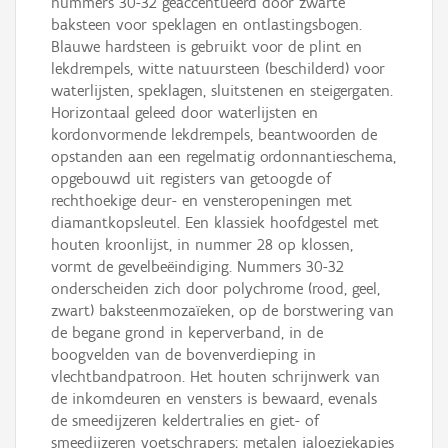
nummers 30-32 geaccentueerd door zwarte
baksteen voor speklagen en ontlastingsbogen.
Blauwe hardsteen is gebruikt voor de plint en
lekdrempels, witte natuursteen (beschilderd) voor
waterlijsten, speklagen, sluitstenen en steigergaten.
Horizontaal geleed door waterlijsten en
kordonvormende lekdrempels, beantwoorden de
opstanden aan een regelmatig ordonnantieschema,
opgebouwd uit registers van getoogde of
rechthoekige deur- en vensteropeningen met
diamantkopsleutel. Een klassiek hoofdgestel met
houten kroonlijst, in nummer 28 op klossen,
vormt de gevelbeëindiging. Nummers 30-32
onderscheiden zich door polychrome (rood, geel,
zwart) baksteenmozaïeken, op de borstwering van
de begane grond in keperverband, in de
boogvelden van de bovenverdieping in
vlechtbandpatroon. Het houten schrijnwerk van
de inkomdeuren en vensters is bewaard, evenals
de smeedijzeren keldertralies en giet- of
smeedijzeren voetschrapers; metalen jaloeziekapjes