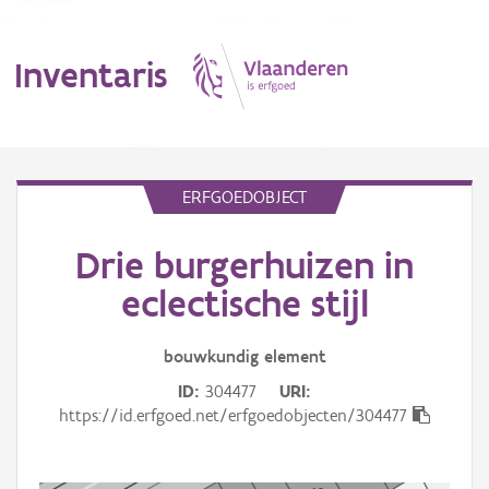
Inventaris
MENU
ERFGOEDOBJECT
Drie burgerhuizen in
Erfgoedobject
eclectische stijl
Aanduidingsobject
bouwkundig
element
Waarneming
ID
304477
URI
Thema
https://id.erfgoed.net/erfgoedobjecten/304477
Gebeurtenis