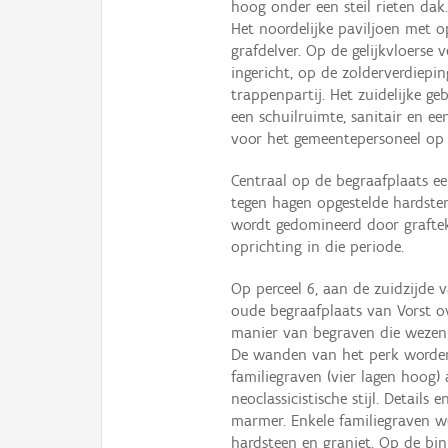
hoog onder een steil rieten dak
Het noordelijke paviljoen met 
grafdelver. Op de gelijkvloers
ingericht, op de zolderverdiepi
trappenpartij. Het zuidelijke g
een schuilruimte, sanitair en e
voor het gemeentepersoneel op 
Centraal op de begraafplaats ee
tegen hagen opgestelde hardste
wordt gedomineerd door graftek
oprichting in die periode.
Op perceel 6, aan de zuidzijde 
oude begraafplaats van Vorst ov
manier van begraven die wezenli
De wanden van het perk worde
familiegraven (vier lagen hoog)
neoclassicistische stijl. Detai
marmer. Enkele familiegraven w
hardsteen en graniet. Op de bi