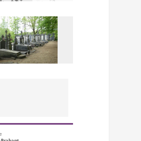
e
-Brabant