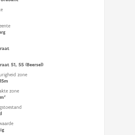
te
eente
erg
traat
raat 51, 55 (Beersel)
righeid zone
 15m
akte zone
6m²
gstoestand
d
waarde
ig