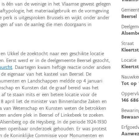
 is één van de weinige in het Vlaamse gewest gelegen
Gemeen
raftypologie, het materiaalgebruik en de vormgeving
Beersel
 perk is uitgesproken Brussels en wijkt onder ander
gen af van de aanleg die men doorgaans in
Deelgem
Alsemb
Straat
Kleerts
en Ukkel de zoektocht naar een geschikte locatie
Locatie
. Eerst werd er in de deelgemeente Beersel gezocht,
Kleertst
burcht
. Daartegen kwam heftige reactie onder andere
de eigenaar van het kasteel van Beersel. De
Nauwkeu
onumenten en Landschappen meldde op 4 januari
Tot op
nschap en Kunsten dat de graaf bereid was het
Oppervl
 af te staan mits er een betere locatie voor de
146 68
8 april liet de minister van Binnenlandse Zaken en
ega van Wetenschap en Kunsten weten de betrokken
Bewarin
en andere plek in Beersel of Linkebeek te zoeken.
Bewaar
Alsemberg op de Heysberg. In de periode 1924-1930
Erfgoed
een openbaar onderzoek gehouden. Er was protest
Aanwez
en de Koninklijke Commissie voor Monumenten en