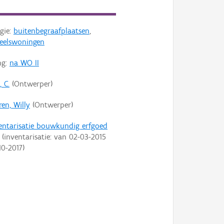
gie:
buitenbegraafplaatsen
,
eelswoningen
ng:
na WO II
 C.
(Ontwerper)
en, Willy
(Ontwerper)
entarisatie bouwkundig erfgoed
(inventarisatie: van
02-03-2015
10-2017
)