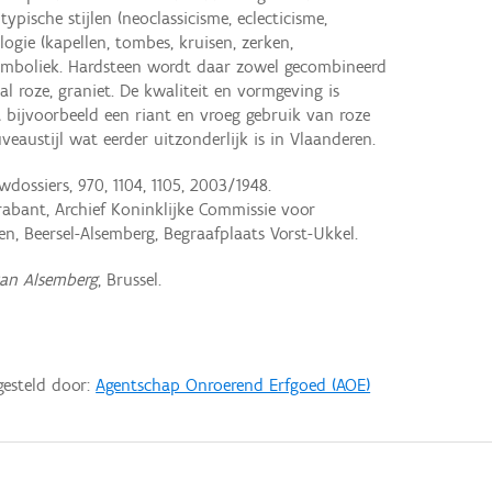
ypische stijlen (neoclassicisme, eclecticisme,
ogie (kapellen, tombes, kruisen, zerken,
symboliek. Hardsteen wordt daar zowel gecombineerd
l roze, graniet. De kwaliteit en vormgeving is
 bijvoorbeeld een riant en vroeg gebruik van roze
veaustijl wat eerder uitzonderlijk is in Vlaanderen.
dossiers, 970, 1104, 1105, 2003/1948.
abant, Archief Koninklijke Commissie voor
 Beersel-Alsemberg, Begraafplaats Vorst-Ukkel.
van Alsemberg
, Brussel.
gesteld door:
Agentschap Onroerend Erfgoed (AOE)