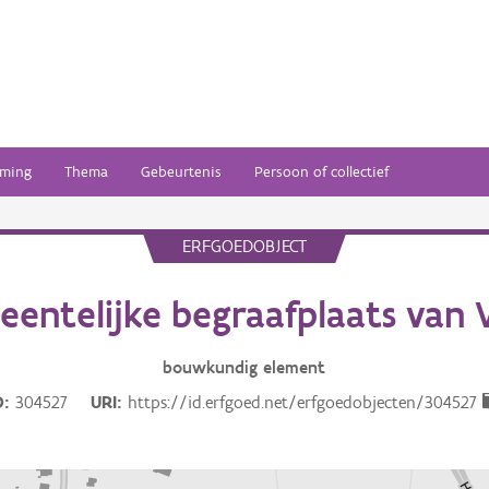
ming
Thema
Gebeurtenis
Persoon of collectief
ERFGOEDOBJECT
entelijke begraafplaats van 
bouwkundig
element
D
304527
URI
https://id.erfgoed.net/erfgoedobjecten/304527