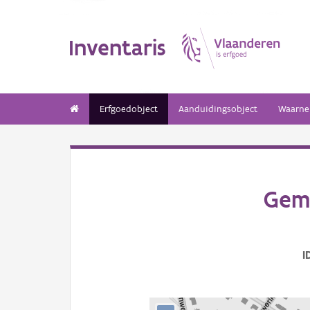
Inventaris
Erfgoedobject
Aanduidingsobject
Waarne
Geme
I