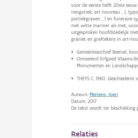
voor de eerste helft 20ste eeuw t
neogotiek, art nouveau …), typol
portiekgraven …) en funeraire 
met witte marmer als met, voora
uitgesproken hoofdstedelijk met
graniet en graftekens in art-nou
Gemeentearchief Beersel, bouw
Onroerend Erfgoed Vlaams-Br
Monumenten en Landschappen,
THEYS C. 1960:
Geschiedenis 
Auteurs:
Mertens, Joeri
Datum:
2017
De tekst wordt ter beschikking 
Relaties