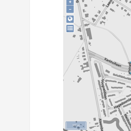
+
−
100 m