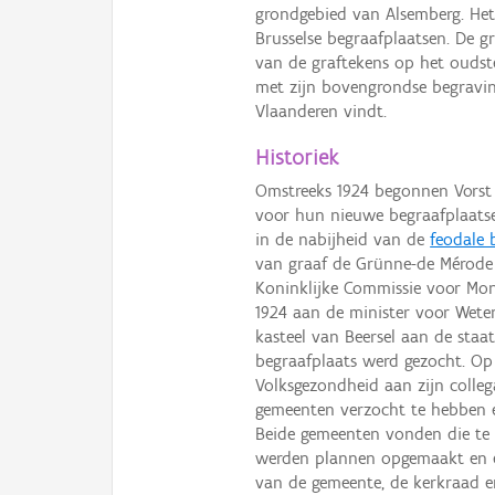
grondgebied van Alsemberg. Het
Brusselse begraafplaatsen. De g
van de graftekens op het oudste
met zijn bovengrondse begravin
Vlaanderen vindt.
Historiek
Omstreeks 1924 begonnen Vorst 
voor hun nieuwe begraafplaatsen
in de nabijheid van de
feodale 
van graaf de Grünne-de Mérode 
Koninklijke Commissie voor M
1924 aan de minister voor Wete
kasteel van Beersel aan de staat
begraafplaats werd gezocht. Op 
Volksgezondheid aan zijn coll
gemeenten verzocht te hebben e
Beide gemeenten vonden die te 
werden plannen opgemaakt en 
van de gemeente, de kerkraad 