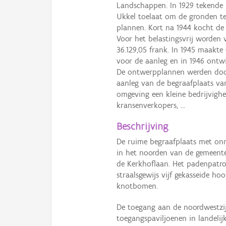
Landschappen. In 1929 tekende k
Ukkel toelaat om de gronden te
plannen. Kort na 1944 kocht de 
Voor het belastingsvrij worden
36.129,05 frank. In 1945 maakte
voor de aanleg en in 1946 ontwi
De ontwerpplannen werden door
aanleg van de begraafplaats va
omgeving een kleine bedrijvigh
kransenverkopers, …
Beschrijving
De ruime begraafplaats met on
in het noorden van de gemeente
de Kerkhoflaan. Het padenpatro
straalsgewijs vijf gekasseide 
knotbomen.
De toegang aan de noordwestzij
toegangspaviljoenen in landelij