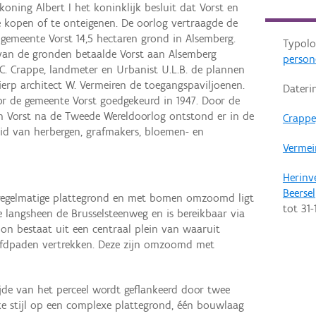
oning Albert I het koninklijk besluit dat Vorst en
 kopen of te onteigenen. De oorlog vertraagde de
gemeente Vorst 14,5 hectaren grond in Alsemberg.
Typolo
 van de gronden betaalde Vorst aan Alsemberg
person
 C. Crappe, landmeter en Urbanist U.L.B. de plannen
erp architect W. Vermeiren de toegangspaviljoenen.
Dateri
 de gemeente Vorst goedgekeurd in 1947. Door de
n Vorst na de Tweede Wereldoorlog ontstond er in de
Crappe,
eid van herbergen, grafmakers, bloemen- en
Vermeir
Herinv
Beersel
regelmatige plattegrond en met bomen omzoomd ligt
tot
31-
 langsheen de Brusselsteenweg en is bereikbaar via
on bestaat uit een centraal plein van waaruit
hoofdpaden vertrekken. Deze zijn omzoomd met
de van het perceel wordt geflankeerd door twee
ke stijl op een complexe plattegrond, één bouwlaag