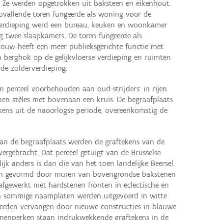
. Ze werden opgetrokken uit baksteen en eikenhout.
opvallende toren fungeerde als woning voor de
e verdieping werd een bureau, keuken en woonkamer
ng twee slaapkamers. De toren fungeerde als
ebouw heeft een meer publieksgerichte functie met
en berghok op de gelijkvloerse verdieping en ruimten
de zolderverdieping.
n perceel voorbehouden aan oud-strijders: in rijen
nen stèles met bovenaan een kruis. De begraafplaats
ens uit de naoorlogse periode, overeenkomstig de
van de begraafplaats werden de graftekens van de
ergebracht. Dat perceel getuigt van de Brusselse
jk anders is dan die van het toen landelijke Beersel.
n gevormd door muren van bovengrondse bakstenen
 afgewerkt met hardstenen fronten in eclectische en
ls en sommige naamplaten werden uitgevoerd in witte
erden vervangen door nieuwe constructies in blauwe
nnenperken staan indrukwekkende graftekens in de