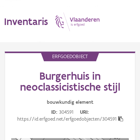
Inventaris
MENU
ERFGOEDOBJECT
Burgerhuis in
Erfgoedobject
neoclassicistische stijl
Aanduidingsobject
bouwkundig
element
Waarneming
ID
304591
URI
Thema
https://id.erfgoed.net/erfgoedobjecten/304591
Gebeurtenis