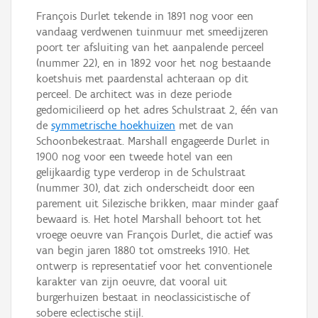
François Durlet tekende in 1891 nog voor een
vandaag verdwenen tuinmuur met smeedijzeren
poort ter afsluiting van het aanpalende perceel
(nummer 22), en in 1892 voor het nog bestaande
koetshuis met paardenstal achteraan op dit
perceel. De architect was in deze periode
gedomicilieerd op het adres Schulstraat 2, één van
de
symmetrische hoekhuizen
met de van
Schoonbekestraat. Marshall engageerde Durlet in
1900 nog voor een tweede hotel van een
gelijkaardig type verderop in de Schulstraat
(nummer 30), dat zich onderscheidt door een
parement uit Silezische brikken, maar minder gaaf
bewaard is. Het hotel Marshall behoort tot het
vroege oeuvre van François Durlet, die actief was
van begin jaren 1880 tot omstreeks 1910. Het
ontwerp is representatief voor het conventionele
karakter van zijn oeuvre, dat vooral uit
burgerhuizen bestaat in neoclassicistische of
sobere eclectische stijl.