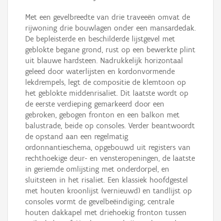
Met een gevelbreedte van drie traveeën omvat de
rijwoning drie bouwlagen onder een mansardedak.
De bepleisterde en beschilderde lijstgevel met
geblokte begane grond, rust op een bewerkte plint
uit blauwe hardsteen. Nadrukkelijk horizontaal
geleed door waterlijsten en kordonvormende
lekdrempels, legt de compositie de klemtoon op
het geblokte middenrisaliet. Dit laatste wordt op
de eerste verdieping gemarkeerd door een
gebroken, gebogen fronton en een balkon met
balustrade, beide op consoles. Verder beantwoordt
de opstand aan een regelmatig
ordonnantieschema, opgebouwd uit registers van
rechthoekige deur- en vensteropeningen, de laatste
in geriemde omlijsting met onderdorpel, en
sluitsteen in het risaliet. Een klassiek hoofdgestel
met houten kroonlijst (vernieuwd) en tandlijst op
consoles vormt de gevelbeëindiging; centrale
houten dakkapel met driehoekig fronton tussen