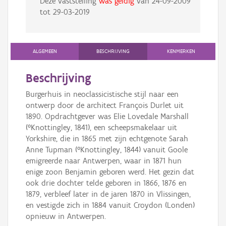
Deze vaststelling
was geldig
van
24-09-2009
tot
29-03-2019
ALGEMEEN
BESCHRIJVING
KENMERKEN
Beschrijving
Burgerhuis in neoclassicistische stijl naar een
ontwerp door de architect François Durlet uit
1890. Opdrachtgever was Elie Lovedale Marshall
(°Knottingley, 1841), een scheepsmakelaar uit
Yorkshire, die in 1865 met zijn echtgenote Sarah
Anne Tupman (°Knottingley, 1844) vanuit Goole
emigreerde naar Antwerpen, waar in 1871 hun
enige zoon Benjamin geboren werd. Het gezin dat
ook drie dochter telde geboren in 1866, 1876 en
1879, verbleef later in de jaren 1870 in Vlissingen,
en vestigde zich in 1884 vanuit Croydon (Londen)
opnieuw in Antwerpen.