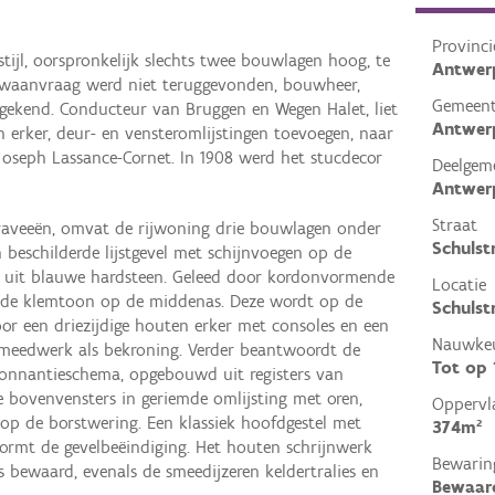
Provinci
 stijl, oorspronkelijk slechts twee bouwlagen hoog, te
Antwer
uwaanvraag werd niet teruggevonden, bouwheer,
Gemeen
ekend. Conducteur van Bruggen en Wegen Halet, liet
Antwer
n erker, deur- en vensteromlijstingen toevoegen, naar
Joseph Lassance-Cornet. In 1908 werd het stucdecor
Deelgem
Antwer
Straat
traveeën, omvat de rijwoning drie bouwlagen onder
Schulst
 beschilderde lijstgevel met schijnvoegen op de
t uit blauwe hardsteen. Geleed door kordonvormende
Locatie
e de klemtoon op de middenas. Deze wordt op de
Schulst
or een driezijdige houten erker met consoles en een
Nauwkeu
smeedwerk als bekroning. Verder beantwoordt de
Tot op
donnantieschema, opgebouwd uit registers van
 bovenvensters in geriemde omlijsting met oren,
Oppervl
s op de borstwering. Een klassiek hoofdgestel met
374m²
vormt de gevelbeëindiging. Het houten schrijnwerk
Bewarin
 bewaard, evenals de smeedijzeren keldertralies en
Bewaar