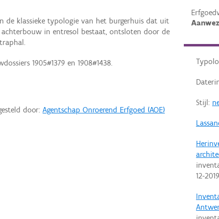
Erfgoed
 de klassieke typologie van het burgerhuis dat uit
Aanwez
achterbouw in entresol bestaat, ontsloten door de
traphal.
Typolo
wdossiers 1905#1379 en 1908#1438.
Dateri
Stijl:
ne
gesteld door:
Agentschap Onroerend Erfgoed (AOE)
Lassan
Herinv
archit
invent
12-201
Invent
Antwe
invent