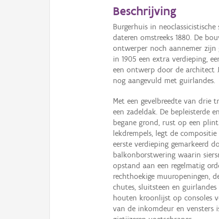
Beschrijving
Burgerhuis in neoclassicistische
dateren omstreeks 1880. De bo
ontwerper noch aannemer zijn g
in 1905 een extra verdieping, ee
een ontwerp door de architect 
nog aangevuld met guirlandes.
Met een gevelbreedte van drie 
een zadeldak. De bepleisterde en
begane grond, rust op een plin
lekdrempels, legt de compositi
eerste verdieping gemarkeerd do
balkonborstwering waarin sier
opstand aan een regelmatig or
rechthoekige muuropeningen, de
chutes, sluitsteen en guirlande
houten kroonlijst op consoles 
van de inkomdeur en vensters is