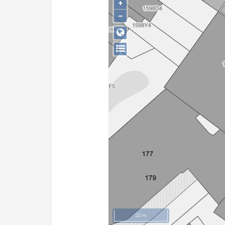
+
−
20 m