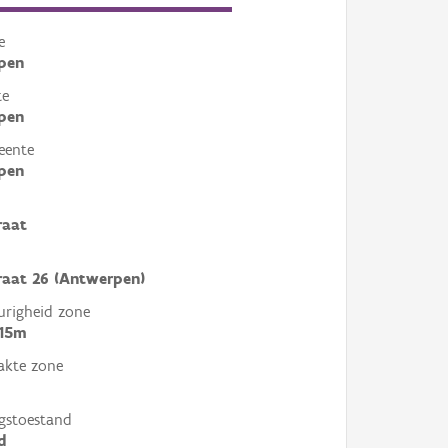
e
pen
te
pen
eente
pen
raat
raat 26 (Antwerpen)
righeid zone
 15m
akte zone
gstoestand
d