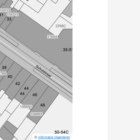
©
Informatie Vlaanderen