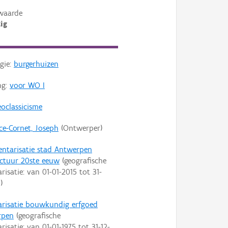
waarde
ig
gie:
burgerhuizen
ng:
voor WO I
oclassicisme
ce-Cornet, Joseph
(Ontwerper)
entarisatie stad Antwerpen
ectuur 20ste eeuw
(geografische
arisatie: van
01-01-2015
tot
31-
9
)
arisatie bouwkundig erfgoed
rpen
(geografische
arisatie: van
01-01-1975
tot
31-12-