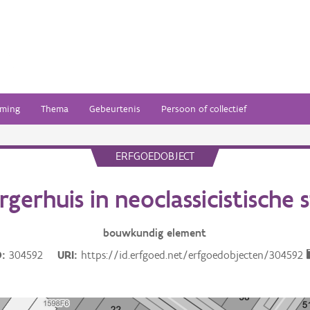
ming
Thema
Gebeurtenis
Persoon of collectief
ERFGOEDOBJECT
rgerhuis in neoclassicistische st
bouwkundig
element
D
304592
URI
https://id.erfgoed.net/erfgoedobjecten/304592