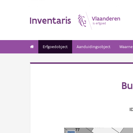
Inventaris
Erfgoedobject
Aanduidingsobject
Waarne
Bu
I