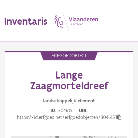
Inventaris
MENU
ERFGOEDOBJECT
Lange
Erfgoedobject
Zaagmorteldreef
Aanduidingsobject
landschappelijk
element
Waarneming
ID
304615
URI
Thema
https://id.erfgoed.net/erfgoedobjecten/304615
Gebeurtenis