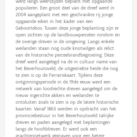
werd langs weerszijden beplant met opgaande
populieren. Een groot deel van de dreef werd in
2004 aangeplant met een geschrankte rij jonge
opgaande eiken in het kader van een
Geboortebos. Tussen deze jonge beplanting zijn er
open zichten op de landbouwpercelen rondom en
de overige dreven in de omgeving. Langs enkele
weilanden staan nog oude knotwilgen als relict
van de historische perceelsrandbegroeiing. Deze
dreef werd aangelegd na de in cultuur name van
het Beverhoutsveld, de uitgestrekte heide die nog
te zien is op de Ferrariskaart. Tijdens deze
ontginningsperiode in de 19de eeuw werd een
netwerk van loodrechte dreven aangelegd om de
nieuw ingerichte akkers en weilanden te
ontsluiten zoals te zien is op de latere historische
kaarten. Vanaf 1863 werden in opdracht van het
provinciebestuur in het Beverhoutsveld talrijke
dreven en paden aangelegd met beplantingen
langs de hoofddreven. Er werd ook een
grachtennetwerk gegraven voor een betere